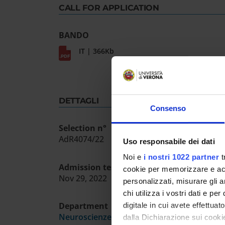
CALL FOR APPLICATION
BANDO
IT | 366Kb
DETTAGLI
Consenso
Selection n°
AdR4074/22
Uso responsabile dei dati
Noi e
i nostri 1022 partner
t
Admission test date
cookie per memorizzare e acce
Nov 29, 2022
personalizzati, misurare gli an
chi utilizza i vostri dati e pe
Department
digitale in cui avete effettua
Neuroscienze, Biomedicina e Movimento
dalla Dichiarazione sui cookie