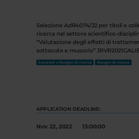
Cerca
nel
sito
Selezione AdR4074/22 per titoli e coll
web
ricerca nel settore scientifico-disci
“Valutazione degli effetti di trattam
sottocute e muscolo” JRVR2021GALIE 
Contratti e Assegni di ricerca
Assegni di ricerca
APPLICATION DEADLINE:
Nov 22, 2022 13:00:00