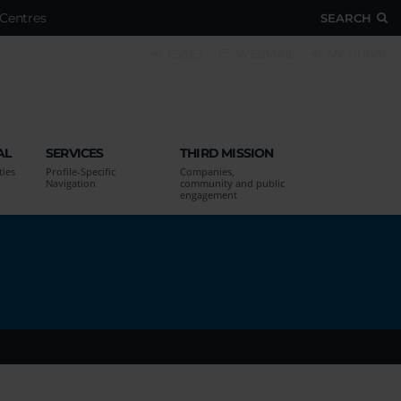
Centres
SEARCH
ESSE3
WEBMAIL
MY UNIVR
AL
SERVICES
THIRD MISSION
ties
Profile-Specific
Companies,
Navigation
community and public
engagement