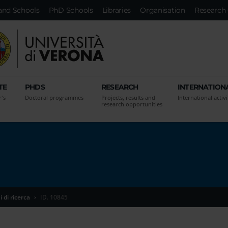
and Schools
PhD Schools
Libraries
Organisation
Research 
TE
PHDS
RESEARCH
INTERNATION
r's
Doctoral programmes
Projects, results and
International activi
research opportunities
 di ricerca
ID. 10845