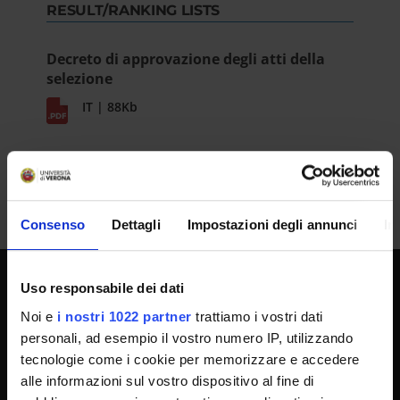
RESULT/RANKING LISTS
Decreto di approvazione degli atti della
selezione
IT | 88Kb
Consenso
Dettagli
Impostazioni degli annunci
In
Uso responsabile dei dati
UNIVERSITY SERVICES
Noi e
i nostri 1022 partner
trattiamo i vostri dati
personali, ad esempio il vostro numero IP, utilizzando
tecnologie come i cookie per memorizzare e accedere
Transparency
alle informazioni sul vostro dispositivo al fine di