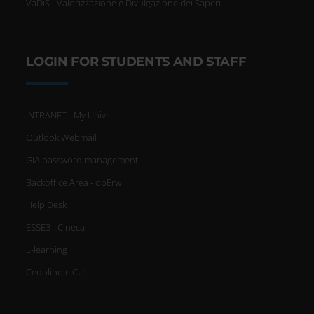
VaDiS - Valorizzazione e Divulgazione dei Saperi
LOGIN FOR STUDENTS AND STAFF
INTRANET - My Univr
Outlook Webmail
GIA password management
Backoffice Area - dbErw
Help Desk
ESSE3 - Cineca
E-learning
Cedolino e CU