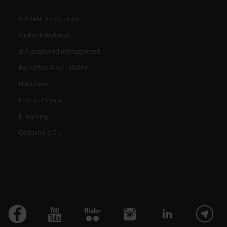
INTRANET - My Univr
Outlook Webmail
GIA password management
Backoffice Area - dbErw
Help Desk
ESSE3 - Cineca
E-learning
Cedolino e CU