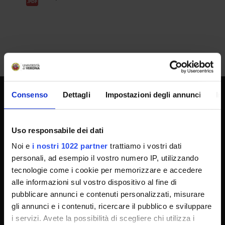
Consenso
Dettagli
Impostazioni degli annunci
In
UNIVERSITY SERVICES
Uso responsabile dei dati
Noi e
i nostri 1022 partner
trattiamo i vostri dati
Transparency
personali, ad esempio il vostro numero IP, utilizzando
Official University Register
tecnologie come i cookie per memorizzare e accedere
Job vacancies
alle informazioni sul vostro dispositivo al fine di
pubblicare annunci e contenuti personalizzati, misurare
Procurement
gli annunci e i contenuti, ricercare il pubblico e sviluppare
Notifications
i servizi. Avete la possibilità di scegliere chi utilizza i