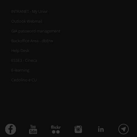
INTRANET - My Univr
Outlook Webmail
GIA password management
Backoffice Area - dbErw
Help Desk
ESSE3 - Cineca
E-learning
Cedolino e CU