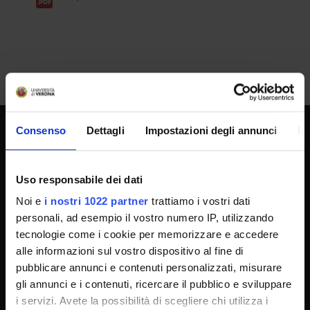
Consenso
Dettagli
Impostazioni degli annunci
In
UNIVERSITY SERVICES
Uso responsabile dei dati
Noi e
i nostri 1022 partner
trattiamo i vostri dati
Transparency
personali, ad esempio il vostro numero IP, utilizzando
Official University Register
tecnologie come i cookie per memorizzare e accedere
Job vacancies
alle informazioni sul vostro dispositivo al fine di
pubblicare annunci e contenuti personalizzati, misurare
Procurement
gli annunci e i contenuti, ricercare il pubblico e sviluppare
Notifications
i servizi. Avete la possibilità di scegliere chi utilizza i