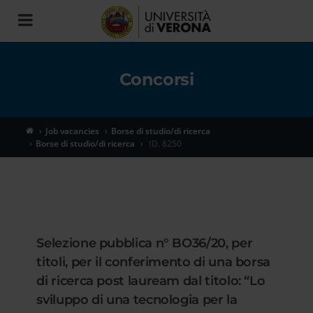
Toggle
navigation
Concorsi
Job vacancies
Borse di studio/di ricerca
Borse di studio/di ricerca
ID. 8250
Selezione pubblica n° BO36/20, per
titoli, per il conferimento di una borsa
di ricerca post lauream dal titolo: “Lo
sviluppo di una tecnologia per la