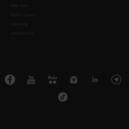
Help Desk
ESSE3 - Cineca
E-learning
Cedolino e CU