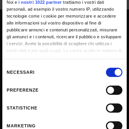
Noi e
i nostri 1022 partner
trattiamo i vostri dati
personali, ad esempio il vostro numero IP, utilizzando
tecnologie come i cookie per memorizzare e accedere
alle informazioni sul vostro dispositivo al fine di
UNIVERSITY SERVICES
pubblicare annunci e contenuti personalizzati, misurare
gli annunci e i contenuti, ricercare il pubblico e sviluppare
i servizi. Avete la possibilità di scegliere chi utilizza i
Transparency
vostri dati e per quali scopi. Le vostre scelte in materia di
privacy sono applicabili solo su questa proprietà digitale
Official University Register
in cui avete effettuato le vostre scelte. È possibile
Selezione
Job vacancies
modificare o revocare il proprio consenso in qualsiasi
NECESSARI
del
Procurement
momento dalla Dichiarazione sui cookie o facendo clic
consenso
sull'icona di attivazione della privacy.
Notifications
PREFERENZE
Terms and conditions
Con il tuo consenso, vorremmo anche:
Privacy policy
raccogliere informazioni sulla tua posizione
STATISTICHE
geografica, con un'approssimazione di qualche
Cookie
metro,
Sponsorizzazioni e donazioni
MARKETING
Identificare il tuo dispositivo, scansionandolo