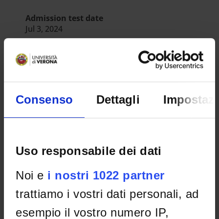
Admission test date
Jul 3, 2024
Department
Neuroscienze, Biomedicina e Movimento
Number of places
1
Consenso
Dettagli
Impostazi
RESULT/RANKING LISTS
PROVVEDIMENTO DIRETTORIALE DI
APPROVAZIONE GRADUATORIA DI MERITO
Uso responsabile dei dati
IT | 304Kb
Noi e
i nostri 1022 partner
trattiamo i vostri dati personali, ad
esempio il vostro numero IP,