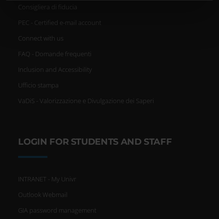
tua posizione geografica, con
Consigliera di fiducia
un'approssimazione di
PEC - Certified e-mail account
Connect with us
qualche metro,
FAQ - Domande frequenti
Identificare il tuo dispositivo,
Inclusion and Accessibility
scansionandolo attivamente
Ufficio stampa
alla ricerca di caratteristiche
VaDiS - Valorizzazione e Divulgazione dei Saperi
specifiche (impronte digitali).
Approfondisci come vengono
LOGIN FOR STUDENTS AND STAFF
elaborati i tuoi dati personali e
imposta le tue preferenze nella
INTRANET - My Univr
sezione dettagli
. Puoi modificare
Outlook Webmail
o ritirare il tuo consenso in
GIA password management