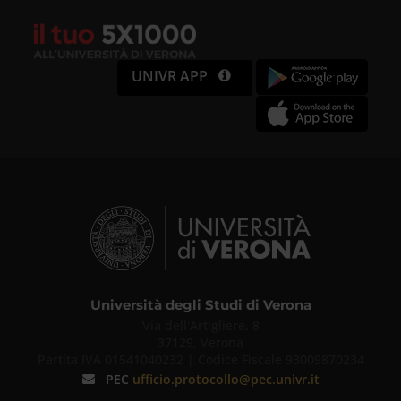
media, i quali potrebbero
combinarle con altre informazioni
UNIVR APP
che hai fornito loro o che hanno
raccolto dal tuo utilizzo dei loro
servizi.
Università degli Studi di Verona
Via dell'Artigliere, 8
37129, Verona
Partita IVA 01541040232 | Codice Fiscale 93009870234
PEC
ufficio.protocollo@pec.univr.it