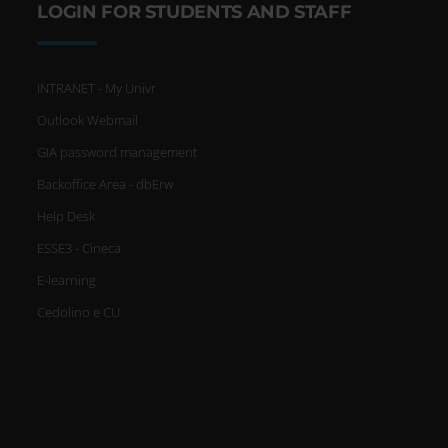
LOGIN FOR STUDENTS AND STAFF
sezione dettagli
. Puoi modificare
o ritirare il tuo consenso in
INTRANET - My Univr
qualsiasi momento dalla
Outlook Webmail
Dichiarazione sui cookie.
GIA password management
Backoffice Area - dbErw
Help Desk
Utilizziamo i cookie per
ESSE3 - Cineca
personalizzare contenuti ed
E-learning
annunci, per fornire funzionalità
Cedolino e CU
dei social media e per analizzare il
nostro traffico. Condividiamo
inoltre informazioni sul modo in cui