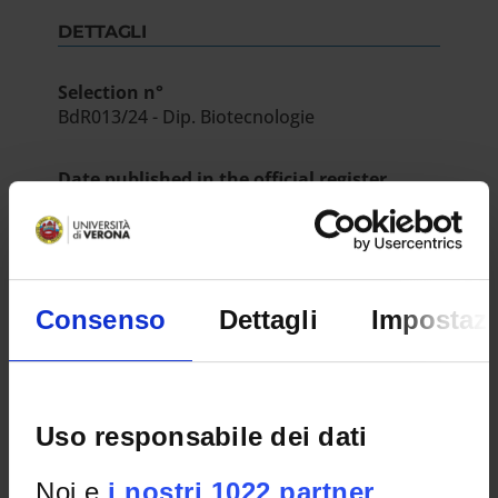
DETTAGLI
Selection n°
BdR013/24 - Dip. Biotecnologie
Date published in the official register
May 16, 2024
Admission test date
Jun 21, 2024
Consenso
Dettagli
Impostazi
Department
Biotecnologie
RESULT/RANKING LISTS
Uso responsabile dei dati
Rep. 7052/2024 - Prot. n. 253933 del
24/06/2024 - Approvazione atti e
Noi e
i nostri 1022 partner