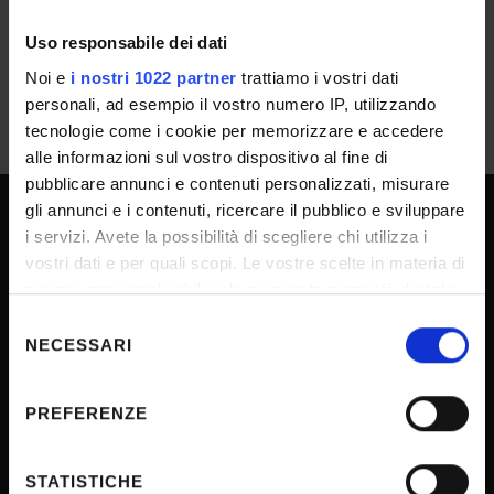
Uso responsabile dei dati
Noi e
i nostri 1022 partner
trattiamo i vostri dati
personali, ad esempio il vostro numero IP, utilizzando
tecnologie come i cookie per memorizzare e accedere
alle informazioni sul vostro dispositivo al fine di
pubblicare annunci e contenuti personalizzati, misurare
gli annunci e i contenuti, ricercare il pubblico e sviluppare
i servizi. Avete la possibilità di scegliere chi utilizza i
UNIVERSITY SERVICES
vostri dati e per quali scopi. Le vostre scelte in materia di
privacy sono applicabili solo su questa proprietà digitale
in cui avete effettuato le vostre scelte. È possibile
Selezione
Transparency
modificare o revocare il proprio consenso in qualsiasi
NECESSARI
del
Official University Register
momento dalla Dichiarazione sui cookie o facendo clic
consenso
sull'icona di attivazione della privacy.
Job vacancies
PREFERENZE
Procurement
Con il tuo consenso, vorremmo anche:
Notifications
raccogliere informazioni sulla tua posizione
STATISTICHE