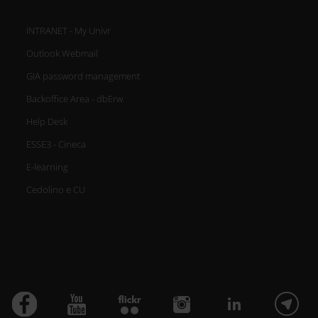
INTRANET - My Univr
Outlook Webmail
GIA password management
Backoffice Area - dbErw
Help Desk
ESSE3 - Cineca
E-learning
Cedolino e CU