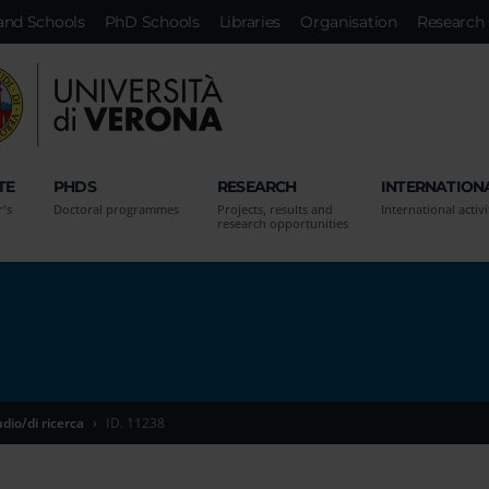
and Schools
PhD Schools
Libraries
Organisation
Research 
TE
PHDS
RESEARCH
INTERNATION
r's
Doctoral programmes
Projects, results and
International activi
research opportunities
udio/di ricerca
ID. 11238