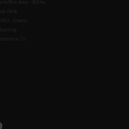
ackoffice Area - dbErw
elp Desk
SSE3 - Cineca
-learning
edolino e CU