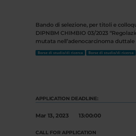
Cerca
nel
sito
Bando di selezione, per titoli e colloqu
web
DIPNBM CHIMBIO 03/2023 “Regolazione 
mutata nell’adenocarcinoma duttale 
Borse di studio/di ricerca
Borse di studio/di ricerca
APPLICATION DEADLINE:
Mar 13, 2023 13:00:00
CALL FOR APPLICATION