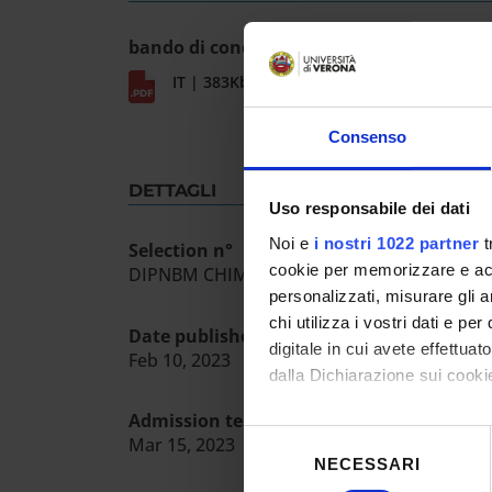
bando di concorso
IT | 383Kb
Consenso
DETTAGLI
Uso responsabile dei dati
Noi e
i nostri 1022 partner
t
Selection n°
cookie per memorizzare e acce
DIPNBM CHIMBIO 03/2023
personalizzati, misurare gli an
chi utilizza i vostri dati e pe
Date published in the official register
digitale in cui avete effettua
Feb 10, 2023
dalla Dichiarazione sui cookie
Admission test date
Con il tuo consenso, vorrem
Selezione
Mar 15, 2023
raccogliere informazioni
NECESSARI
del
Identificare il tuo dispos
consenso