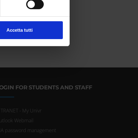
ezione dettagli
. Puoi
l media e per analizzare il
Accetta tutti
ostri partner che si occupano
azioni che hai fornito loro o
OGIN FOR STUDENTS AND STAFF
NTRANET - My Univr
utlook Webmail
IA password management