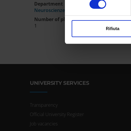
Department
Approfondisci come vengono el
Neuroscienze, Biomedicina e Movimento
modificare o ritirare il tuo 
Number of places
1
Utilizziamo i cookie per perso
Rifiuta
nostro traffico. Condividiamo 
di analisi dei dati web, pubbl
che hanno raccolto dal tuo uti
UNIVERSITY SERVICES
Transparency
Official University Register
Job vacancies