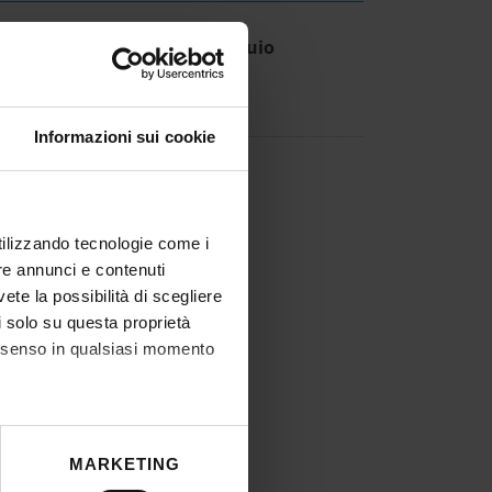
aduatoria ammessi al colloquio
IT | 517Kb
Informazioni sui cookie
aduatoria FINALE
IT | 516Kb
utilizzando tecnologie come i
re annunci e contenuti
vete la possibilità di scegliere
li solo su questa proprietà
consenso in qualsiasi momento
he metro,
MARKETING
cifiche (impronte digitali).