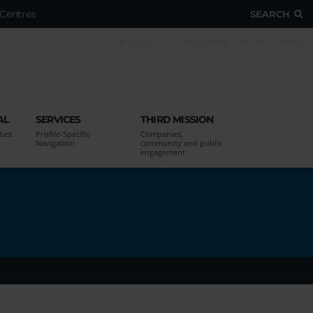
Centres
SEARCH
ESSE3
WEBMAIL
MY UNIVR
AL
SERVICES
THIRD MISSION
ties
Profile-Specific
Companies,
Navigation
community and public
engagement