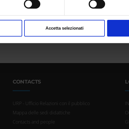
aborati i tuoi dati personali e imposta le tue preferenze nella
s
consenso in qualsiasi momento dalla Dichiarazione sui cookie.
nalizzare contenuti ed annunci, per fornire funzionalità dei socia
Accetta selezionati
inoltre informazioni sul modo in cui utilizzi il nostro sito con i n
icità e social media, i quali potrebbero combinarle con altre inform
lizzo dei loro servizi.
CONTACTS
L
URP - Ufficio Relazioni con il pubblico
I
Mappa delle sedi didattiche
O
Contacts and people
G