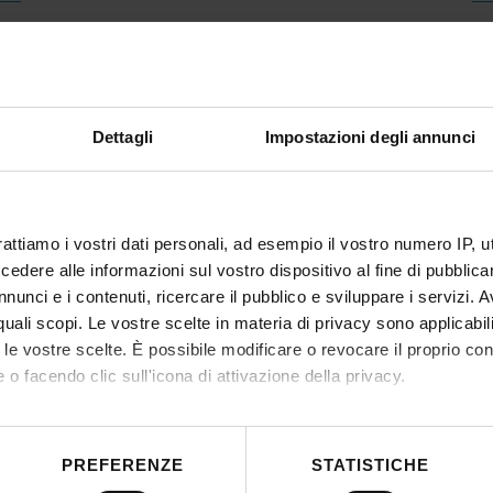
gr
Dettagli
Impostazioni degli annunci
gr
rattiamo i vostri dati personali, ad esempio il vostro numero IP, 
dere alle informazioni sul vostro dispositivo al fine di pubblica
nunci e i contenuti, ricercare il pubblico e sviluppare i servizi. A
r quali scopi. Le vostre scelte in materia di privacy sono applicabi
to le vostre scelte. È possibile modificare o revocare il proprio 
 o facendo clic sull'icona di attivazione della privacy.
mo anche:
 sulla tua posizione geografica, con un'approssimazione di qualc
PREFERENZE
STATISTICHE
itivo, scansionandolo attivamente alla ricerca di caratteristiche spe