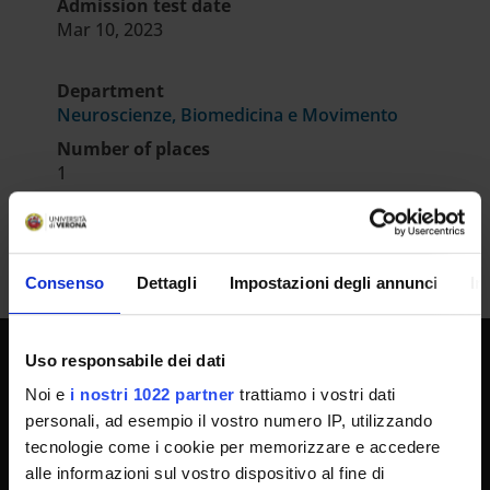
Admission test date
Mar 10, 2023
Department
Neuroscienze, Biomedicina e Movimento
Number of places
1
Consenso
Dettagli
Impostazioni degli annunci
In
Uso responsabile dei dati
UNIVERSITY SERVICES
Noi e
i nostri 1022 partner
trattiamo i vostri dati
personali, ad esempio il vostro numero IP, utilizzando
tecnologie come i cookie per memorizzare e accedere
Transparency
alle informazioni sul vostro dispositivo al fine di