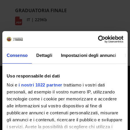
GRADUATORIA FINALE
IT | 229Kb
Consenso
Dettagli
Impostazioni degli annunci
In
Uso responsabile dei dati
UNIVERSITY SERVICES
Noi e
i nostri 1022 partner
trattiamo i vostri dati
personali, ad esempio il vostro numero IP, utilizzando
tecnologie come i cookie per memorizzare e accedere
alle informazioni sul vostro dispositivo al fine di
Transparency
pubblicare annunci e contenuti personalizzati, misurare
Official University Register
gli annunci e i contenuti, ricercare il pubblico e sviluppare
Job vacancies
i servizi. Avete la possibilità di scegliere chi utilizza i