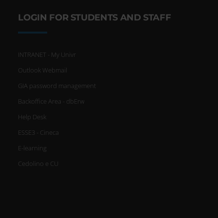
LOGIN FOR STUDENTS AND STAFF
INTRANET - My Univr
Outlook Webmail
GIA password management
Backoffice Area - dbErw
Help Desk
ESSE3 - Cineca
E-learning
Cedolino e CU