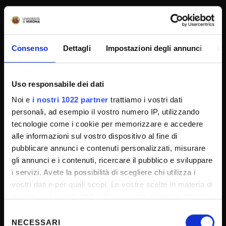
UNIVERSITY SERVICES
Consenso
Dettagli
Impostazioni degli annunci
In
Transparency
Official University Register
Uso responsabile dei dati
Job vacancies
Noi e
i nostri 1022 partner
trattiamo i vostri dati
Procurement
personali, ad esempio il vostro numero IP, utilizzando
Notifications
tecnologie come i cookie per memorizzare e accedere
Terms and conditions
alle informazioni sul vostro dispositivo al fine di
pubblicare annunci e contenuti personalizzati, misurare
Privacy policy
gli annunci e i contenuti, ricercare il pubblico e sviluppare
Cookie
i servizi. Avete la possibilità di scegliere chi utilizza i
Sponsorizzazioni e donazioni
vostri dati e per quali scopi. Le vostre scelte in materia di
privacy sono applicabili solo su questa proprietà digitale
Events
in cui avete effettuato le vostre scelte. È possibile
Selezione
Support us
modificare o revocare il proprio consenso in qualsiasi
NECESSARI
del