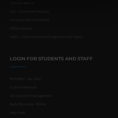
informazioni sul modo in cui utilizzi il nostro sito con i
Connect with us
nostri partner che si occupano di analisi dei dati web,
FAQ - Domande frequenti
pubblicità e social media, i quali potrebbero combinarle
Inclusion and Accessibility
con altre informazioni che hai fornito loro o che hanno
raccolto dal tuo utilizzo dei loro servizi.
Ufficio stampa
VaDiS - Valorizzazione e Divulgazione dei Saperi
LOGIN FOR STUDENTS AND STAFF
INTRANET - My Univr
Outlook Webmail
GIA password management
Backoffice Area - dbErw
Help Desk