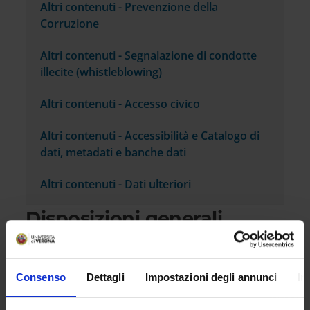
Altri contenuti - Prevenzione della
Corruzione
Altri contenuti - Segnalazione di condotte
illecite (whistleblowing)
Altri contenuti - Accesso civico
Altri contenuti - Accessibilità e Catalogo di
dati, metadati e banche dati
Altri contenuti - Dati ulteriori
Disposizioni generali
Piano triennale per la prevenzione della
corruzione e della trasparenza
Consenso
Dettagli
Impostazioni degli annunci
In
Atti generali
Scadenzario obblighi amministrativi