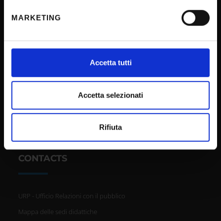
Privacy policy
metro,
MARKETING
Identificare il tuo dispositivo, scansionandolo
Cookie
attivamente alla ricerca di caratteristiche specifiche
Sponsorizzazioni e donazioni
(impronte digitali).
Events
Approfondisci come vengono elaborati i tuoi dati personali
Accetta tutti
Support us
e imposta le tue preferenze nella
sezione dettagli
. Puoi
modificare o ritirare il tuo consenso in qualsiasi momento
Firma Elettronica Avanzata
dalla Dichiarazione sui cookie.
Accetta selezionati
SPID
Accessibilità
Utilizziamo i cookie per personalizzare contenuti ed
Rifiuta
annunci, per fornire funzionalità dei social media e per
analizzare il nostro traffico. Condividiamo inoltre
informazioni sul modo in cui utilizzi il nostro sito con i
CONTACTS
nostri partner che si occupano di analisi dei dati web,
pubblicità e social media, i quali potrebbero combinarle
con altre informazioni che hai fornito loro o che hanno
URP - Ufficio Relazioni con il pubblico
raccolto dal tuo utilizzo dei loro servizi.
Mappa delle sedi didattiche