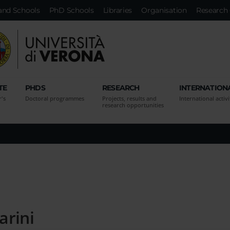
and Schools
PhD Schools
Libraries
Organisation
Research 
TE
PHDS
RESEARCH
INTERNATION
r's
Doctoral programmes
Projects, results and
International activi
research opportunities
arini