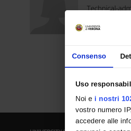
Cerca
Technical-admi
nel
sito
web
Email
Contact
Consenso
Det
informat
Uso responsabil
Noi e
i nostri 1
vostro numero IP
accedere alle info