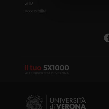
SPID
di caratterist
Accessibilità
Approfondisci com
preferenze nella
consenso in qual
Utilizziamo i coo
funzionalità dei s
Condividiamo inolt
nostri partner che
media, i quali po
loro o che hanno r