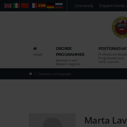
Vai
University
Departments 
Web
People
Advanced search
al
contenuto
principale
della
pagina
Vai
DEGREE
POSTGRADUA
al
PROGRAMMES
Professional Maste
HOME
menu
Programmes and
Bachelor’s and
other courses
di
Master’s degrees
navigazione
Contacts and people
principale
Vai
alla
pagina
di
ricerca
Marta Lav
delle
persone