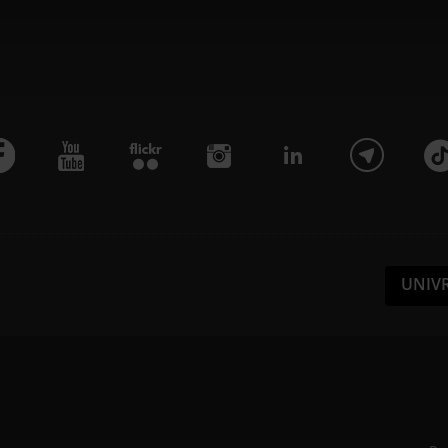
iche specifiche (impronte digitali).
e vengono elaborati i tuoi dati personali
sezione dettagli
. Puoi modificare o ritira
siasi momento dalla Dichiarazione sui co
kie per personalizzare contenuti ed annunc
ocial media e per analizzare il nostro traff
UNIV
re informazioni sul modo in cui utilizzi il
 si occupano di analisi dei dati web, pubb
trebbero combinarle con altre informazioni
accolto dal tuo utilizzo dei loro servizi.