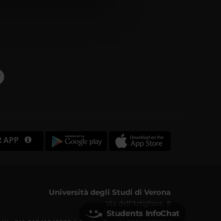
 e imposta le tue
re il tuo
okie.
i, per fornire
ico.
R APP
 nostro sito con i
licità e social
 che hai fornito
Università degli Studi di Verona
Via dell'Artigliere, 8
37129, Verona
Students InfoChat