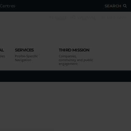
Centres
SEARCH
ESSE3
WEBMAIL
MY UNIVR
AL
SERVICES
THIRD MISSION
ties
Profile-Specific
Companies,
Navigation
community and public
engagement