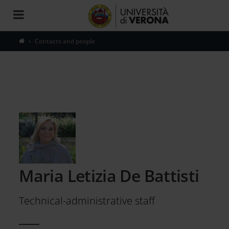
Toggle
navigation
Contacts and people
Maria Letizia De Battisti
Technical-administrative staff