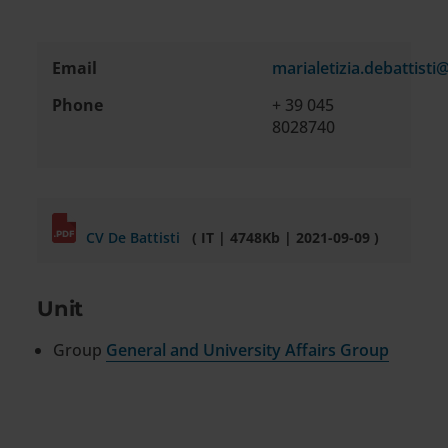
Email
marialetizia.debattisti@
Contact
Phone
+ 39 045
information
8028740
CV De Battisti
( IT | 4748Kb | 2021-09-09 )
Unit
Group
General and University Affairs Group