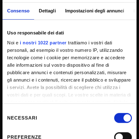
Official University Register
Consenso
Dettagli
Impostazioni degli annunci
In
Job vacancies
Procurement
Uso responsabile dei dati
Notifications
Noi e
i nostri 1022 partner
trattiamo i vostri dati
Terms and conditions
personali, ad esempio il vostro numero IP, utilizzando
Privacy policy
tecnologie come i cookie per memorizzare e accedere
Cookie
alle informazioni sul vostro dispositivo al fine di
pubblicare annunci e contenuti personalizzati, misurare
Sponsorizzazioni e donazioni
gli annunci e i contenuti, ricercare il pubblico e sviluppare
Events
i servizi. Avete la possibilità di scegliere chi utilizza i
Support us
vostri dati e per quali scopi. Le vostre scelte in materia di
privacy sono applicabili solo su questa proprietà digitale
Firma Elettronica Avanzata
in cui avete effettuato le vostre scelte. È possibile
Selezione
SPID
modificare o revocare il proprio consenso in qualsiasi
NECESSARI
del
Accessibilità
momento dalla Dichiarazione sui cookie o facendo clic
consenso
sull'icona di attivazione della privacy.
PREFERENZE