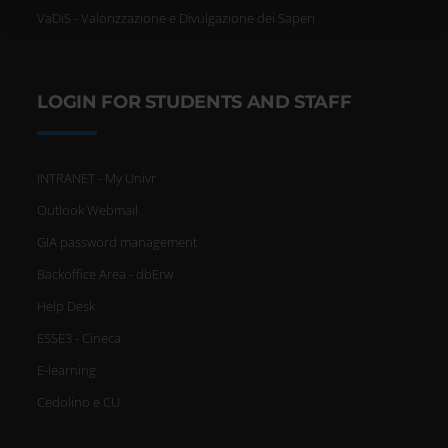
con altre informazioni che hai fornito loro o che hanno
VaDiS - Valorizzazione e Divulgazione dei Saperi
raccolto dal tuo utilizzo dei loro servizi.
LOGIN FOR STUDENTS AND STAFF
INTRANET - My Univr
Outlook Webmail
GIA password management
Backoffice Area - dbErw
Help Desk
ESSE3 - Cineca
E-learning
Cedolino e CU