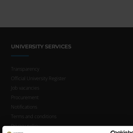
UNIVERSITY SERVICES
Transparency
Official University Register
Job vacancies
Procurement
Notifications
Terms and conditions
Privacy policy