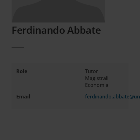
Ferdinando Abbate
Role
Tutor
Contact
Magistrali
information
Economia
Email
ferdinando.abbate@uni