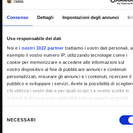
Cookie
Sponsorizzazioni e donazioni
Consenso
Dettagli
Impostazioni degli annunci
In
Events
Support us
Uso responsabile dei dati
Firma Elettronica Avanzata
Noi e
i nostri 1022 partner
trattiamo i vostri dati personali, 
SPID
esempio il vostro numero IP, utilizzando tecnologie come i
Accessibilità
cookie per memorizzare e accedere alle informazioni sul
vostro dispositivo al fine di pubblicare annunci e contenuti
personalizzati, misurare gli annunci e i contenuti, ricercare il
pubblico e sviluppare i servizi. Avete la possibilità di sceglier
CONTACTS
chi utilizza i vostri dati e per quali scopi. Le vostre scelte in
materia di privacy sono applicabili solo su questa proprietà
digitale in cui avete effettuato le vostre scelte. È possibile
URP - Ufficio Relazioni con il pubblico
modificare o revocare il proprio consenso in qualsiasi
Selezione
Mappa delle sedi didattiche
momento dalla Dichiarazione sui cookie o facendo clic
NECESSARI
del
Contacts and people
sull'icona di attivazione della privacy.
consenso