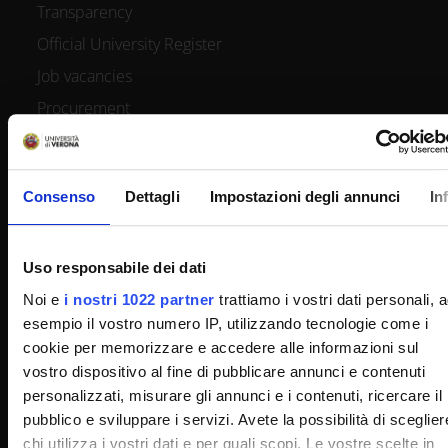
Transparency
Official University Register
Job vacancies
Procurement
Notifications
Terms and conditions
Consenso
Dettagli
Impostazioni degli annunci
In
Privacy policy
Cookie
Sponsorizzazioni e donazioni
Uso responsabile dei dati
Events
Noi e
i nostri 1022 partner
trattiamo i vostri dati personali, 
esempio il vostro numero IP, utilizzando tecnologie come i
Support us
cookie per memorizzare e accedere alle informazioni sul
Firma Elettronica Avanzata
vostro dispositivo al fine di pubblicare annunci e contenuti
SPID
personalizzati, misurare gli annunci e i contenuti, ricercare il
pubblico e sviluppare i servizi. Avete la possibilità di sceglier
Accessibilità
chi utilizza i vostri dati e per quali scopi. Le vostre scelte in