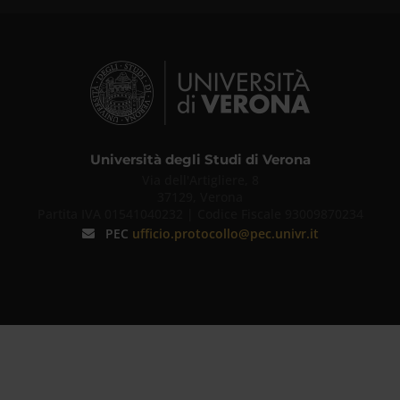
Università degli Studi di Verona
Via dell'Artigliere, 8
37129, Verona
Partita IVA 01541040232 | Codice Fiscale 93009870234
PEC
ufficio.protocollo@pec.univr.it
Univr
Chatbot