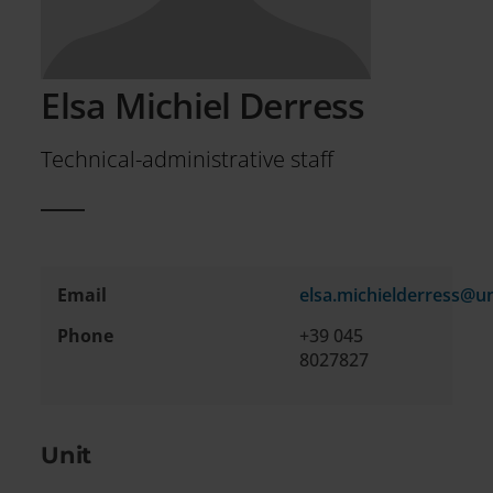
Elsa Michiel Derress
Technical-administrative staff
Email
elsa.michielderress@un
Contact
Phone
+39 045
information
8027827
Unit