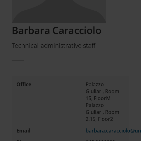
Barbara Caracciolo
Technical-administrative staff
Office
Palazzo
Contact
Giuliari, Room
information
15, FloorM
Palazzo
Giuliari, Room
2.15, Floor2
Email
barbara.caracciolo@uni