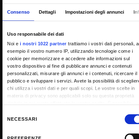
Consenso
Dettagli
Impostazioni degli annunci
In
UNIVERSITY SERVICES
Uso responsabile dei dati
Transparency
Noi e
i nostri 1022 partner
trattiamo i vostri dati personali, 
Official University Register
esempio il vostro numero IP, utilizzando tecnologie come i
cookie per memorizzare e accedere alle informazioni sul
Job vacancies
vostro dispositivo al fine di pubblicare annunci e contenuti
Procurement
personalizzati, misurare gli annunci e i contenuti, ricercare il
Notifications
pubblico e sviluppare i servizi. Avete la possibilità di sceglier
chi utilizza i vostri dati e per quali scopi. Le vostre scelte in
Terms and conditions
materia di privacy sono applicabili solo su questa proprietà
Privacy policy
digitale in cui avete effettuato le vostre scelte. È possibile
Cookie
modificare o revocare il proprio consenso in qualsiasi
Selezione
momento dalla Dichiarazione sui cookie o facendo clic
NECESSARI
Sponsorizzazioni e donazioni
del
sull'icona di attivazione della privacy.
consenso
Events
PREFERENZE