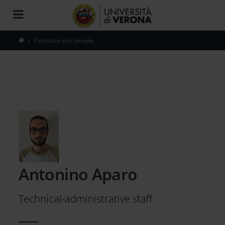
Toggle
navigation
Contacts and people
Antonino Aparo
Technical-administrative staff