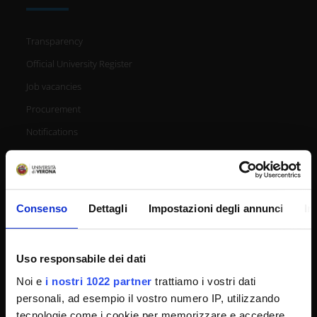
Transparency
Official University Register
Job vacancies
Procurement
Notifications
Terms and conditions
Privacy policy
Cookie
Consenso
Dettagli
Impostazioni degli annunci
In
Sponsorizzazioni e donazioni
Events
Uso responsabile dei dati
Support us
Noi e
i nostri 1022 partner
trattiamo i vostri dati
Firma Elettronica Avanzata
personali, ad esempio il vostro numero IP, utilizzando
SPID
tecnologie come i cookie per memorizzare e accedere