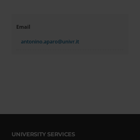
Contact
Email
information
antonino.aparo@univr.it
UNIVERSITY SERVICES