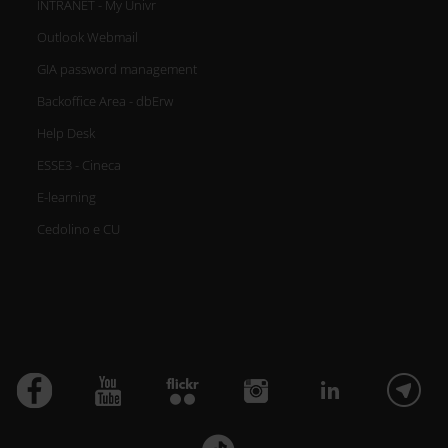
INTRANET - My Univr
Outlook Webmail
GIA password management
Backoffice Area - dbErw
Help Desk
ESSE3 - Cineca
E-learning
Cedolino e CU