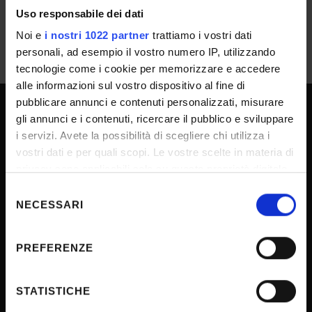
Uso responsabile dei dati
Noi e
i nostri 1022 partner
trattiamo i vostri dati
personali, ad esempio il vostro numero IP, utilizzando
tecnologie come i cookie per memorizzare e accedere
alle informazioni sul vostro dispositivo al fine di
pubblicare annunci e contenuti personalizzati, misurare
gli annunci e i contenuti, ricercare il pubblico e sviluppare
UNIVERSITY SERVICES
i servizi. Avete la possibilità di scegliere chi utilizza i
vostri dati e per quali scopi. Le vostre scelte in materia di
privacy sono applicabili solo su questa proprietà digitale
Transparency
in cui avete effettuato le vostre scelte. È possibile
Selezione
modificare o revocare il proprio consenso in qualsiasi
Official University Register
NECESSARI
del
momento dalla Dichiarazione sui cookie o facendo clic
consenso
Job vacancies
sull'icona di attivazione della privacy.
PREFERENZE
Procurement
Con il tuo consenso, vorremmo anche:
Notifications
raccogliere informazioni sulla tua posizione
STATISTICHE
Terms and conditions
geografica, con un'approssimazione di qualche