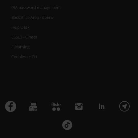
GIA password management
Backoffice Area - dbErw
Help Desk
ESSE3 - Cineca
E-learning
Cedolino e CU