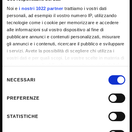
Sponsorizzazioni e donazioni
Noi e
i nostri 1022 partner
trattiamo i vostri dati
personali, ad esempio il vostro numero IP, utilizzando
Events
tecnologie come i cookie per memorizzare e accedere
Support us
alle informazioni sul vostro dispositivo al fine di
Firma Elettronica Avanzata
pubblicare annunci e contenuti personalizzati, misurare
gli annunci e i contenuti, ricercare il pubblico e sviluppare
SPID
i servizi. Avete la possibilità di scegliere chi utilizza i
Accessibilità
vostri dati e per quali scopi. Le vostre scelte in materia di
privacy sono applicabili solo su questa proprietà digitale
in cui avete effettuato le vostre scelte. È possibile
Selezione
CONTACTS
modificare o revocare il proprio consenso in qualsiasi
NECESSARI
del
momento dalla Dichiarazione sui cookie o facendo clic
consenso
sull'icona di attivazione della privacy.
PREFERENZE
URP - Ufficio Relazioni con il pubblico
Con il tuo consenso, vorremmo anche:
Mappa delle sedi didattiche
raccogliere informazioni sulla tua posizione
STATISTICHE
Contacts and people
geografica, con un'approssimazione di qualche
Student Orientation
metro,