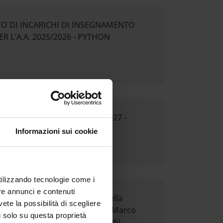
ENTO DI INCARICHI DI INSEGNAMENTO
 L’A.A. 2025/2026 - PYTHON
(Classe LM-85 R) - AA 2026/2027 -
Informazioni sui cookie
utilizzando tecnologie come i
re annunci e contenuti
 della regolarità degli atti della
vete la possibilità di scegliere
 Professori Associati del dott. Marco
li solo su questa proprietà
 BIOS-06/A Fisiologia (ex BIO/06)