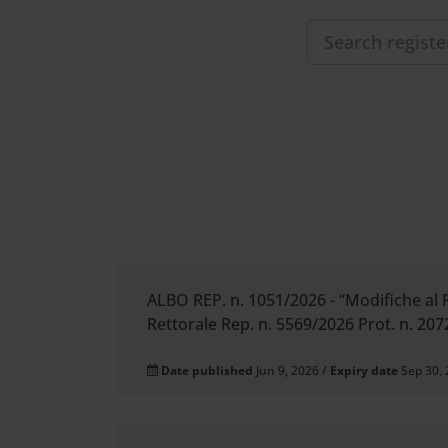
Cerca
nel
sito
web
ALBO REP. n. 1051/2026 - “Modifiche al
Rettorale Rep. n. 5569/2026 Prot. n. 207
Date published
Jun 9, 2026 /
Expiry date
Sep 30,