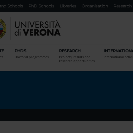
and Schools
PhD Schools
Libraries
Organisation
Research 
TE
PHDS
RESEARCH
INTERNATION
r's
Doctoral programmes
Projects, results and
International activi
research opportunities