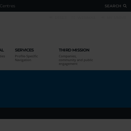
Centres
SEARCH
ESSE3
WEBMAIL
MY UNIVR
AL
SERVICES
THIRD MISSION
ties
Profile-Specific
Companies,
Navigation
community and public
engagement