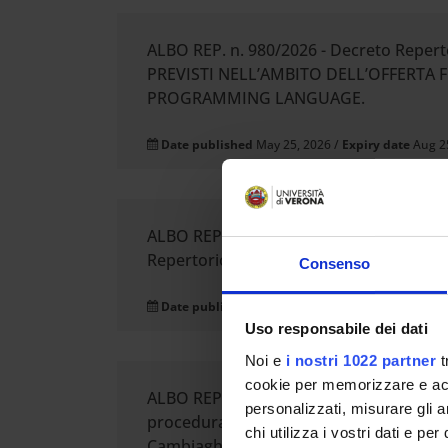
ALBO REP. n. 980/2026 - Decreto Repe
PREVISTI NELL’AMBITO DELL’OFFERTA 
PROGRAMMING LANGUAGE.
Date published
May 25, 2026 /
Expiry date
Aug 2
ALBO REP. n. 956/2026 - BANDO di ammiss
Repertorio n. 5040/2026, Prot. n. 18890
Consenso
Date published
May 19, 2026 /
Expiry date
Dec 3
Uso responsabile dei dati
Noi e
i nostri 1022 partner
t
cookie per memorizzare e acce
ALBO REP. n. 942/2026 - D.R. Rep. n. 485
personalizzati, misurare gli an
procedura di valutazione ai sensi dell’a
chi utilizza i vostri dati e pe
Cambiaghi, Ricercatore a tempo determinat