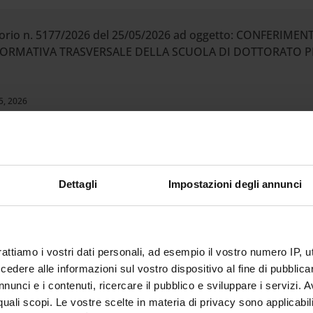
rtorio n. 5177/2026 del 25/05/2026 ad oggetto: CONFERIM
FORMATIVA TRASVERSALE DELLA SCUOLA DI DOTTORATO PER
5, 2026
ione al corso di laurea magistrale in Scienze Pedagogiche 
8 del 18/05/2026.
Dettagli
Impostazioni degli annunci
1, 2026
rattiamo i vostri dati personali, ad esempio il vostro numero IP, 
dere alle informazioni sul vostro dispositivo al fine di pubblica
9/2026 – Prot. n. 185767 del 13 maggio 2026 – di accertamento
nunci e i contenuti, ricercare il pubblico e sviluppare i servizi. A
rt. 24 comma 5 Legge 240/2010 per il passaggio nel ruolo dei
r quali scopi. Le vostre scelte in materia di privacy sono applicabi
o di tipo b) (Senior) per il settore scientifico-disciplinare