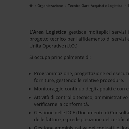
Cerca
Organizzazione
Tecnica Gare-Acquisti e Logistica
L
nel
sito
web
L'Area Logistica
gestisce molteplici servizi i
progetto tecnico per l’affidamento di servizi 
Unità Operative (U.O.).
Si occupa principalmente di:
Programmazione, progettazione ed esecuzione
forniture, gestendo le relative procedure.
Monitoraggio continuo degli appalti e corr
Attività di controllo tecnico, amministrativo
verificarne la conformità.
Gestione delle DCE (Documento di Consulta
delle fatture, e predisposizione del certific
Gestione amministrativa dei contratti di loc