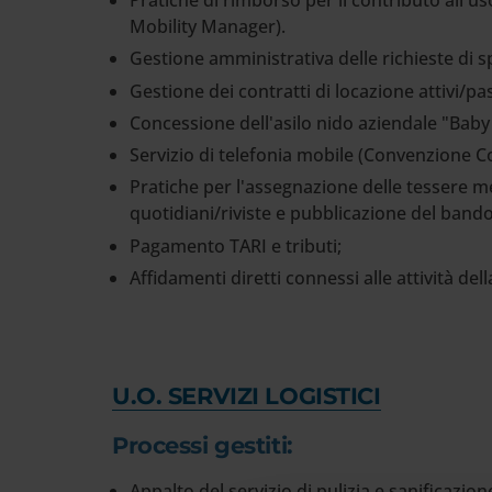
Pratiche di rimborso per il contributo all'us
Mobility Manager).
Gestione amministrativa delle richieste di sp
Gestione dei contratti di locazione attivi/pa
Concessione dell'asilo nido aziendale "Baby
Servizio di telefonia mobile (Convenzione C
Pratiche per l'assegnazione delle tessere 
quotidiani/riviste e pubblicazione del bando
Pagamento TARI e tributi;
Affidamenti diretti connessi alle attività de
U.O. SERVIZI LOGISTICI
Processi gestiti:
Appalto del servizio di pulizia e sanificazion