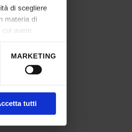
ità di scegliere
in materia di
n cui avete
e il proprio
okie o facendo
MARKETING
a, con
ccetta tutti
nte alla ricerca