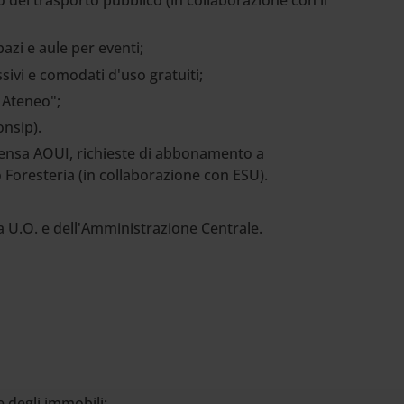
o del trasporto pubblico (in collaborazione con il
azi e aule per eventi;
ssivi e comodati d'uso gratuiti;
 Ateneo";
onsip).
mensa AOUI, richieste di abbonamento a
 Foresteria (in collaborazione con ESU).
lla U.O. e dell'Amministrazione Centrale.
e degli immobili;