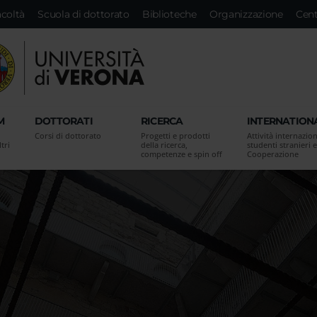
acoltà
Scuola di dottorato
Biblioteche
Organizzazione
Cent
M
DOTTORATI
RICERCA
INTERNATION
Corsi di dottorato
Progetti e prodotti
Attività internazion
tri
della ricerca,
studenti stranieri e
competenze e spin off
Cooperazione