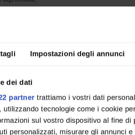
gio, gestione dei magazzini e piccole manutenzioni
o;
utomatica di bevande calde e snack.
o-sanitario;
tagli
Impostazioni degli annunci
 derattizzazione;
ia e affidamento diretto per la fornitura di carta da
e dei dati
 le attività specifiche della U.O.
022 partner
trattiamo i vostri dati persona
, utilizzando tecnologie come i cookie p
rmazioni sul vostro dispositivo al fine di
ti personalizzati, misurare gli annunci e 