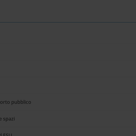
orto pubblico
e spazi
d ESU