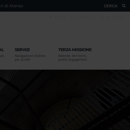
ri di Ateneo
CERCA
ESSE3
WEBMAIL
MY UNIVR
AL
SERVIZI
TERZA MISSIONE
ali,
Navigazione distinta
Aziende, territorio,
per profili
public engagement