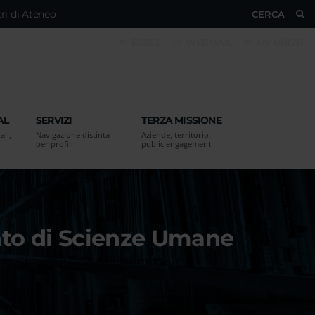
ri di Ateneo
CERCA
ESSE3
WEBMAIL
MY UNIVR
AL
SERVIZI
TERZA MISSIONE
ali,
Navigazione distinta
Aziende, territorio,
per profili
public engagement
ento di Scienze Umane