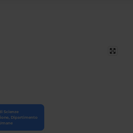
di Scienze
zione, Dipartimento
 Umane