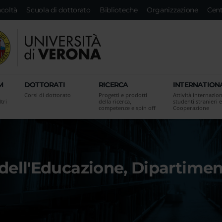
acoltà
Scuola di dottorato
Biblioteche
Organizzazione
Cent
M
DOTTORATI
RICERCA
INTERNATION
Corsi di dottorato
Progetti e prodotti
Attività internazion
tri
della ricerca,
studenti stranieri e
competenze e spin off
Cooperazione
e dell'Educazione, Dipartim