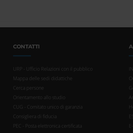
orta Vittoria, 17
na
CONTATTI
A
URP - Ufficio Relazioni con il pubblico
I
Mappa delle sedi didattiche
O
Cerca persone
G
Orientamento allo studio
A
CUG - Comitato unico di garanzia
H
Consigliera di fiducia
E
PEC - Posta elettronica certificata
E