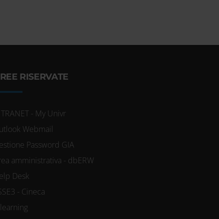
REE RISERVATE
NTRANET - My Univr
utlook Webmail
estione Password GIA
rea amministrativa - dbERW
elp Desk
SSE3 - Cineca
-learning