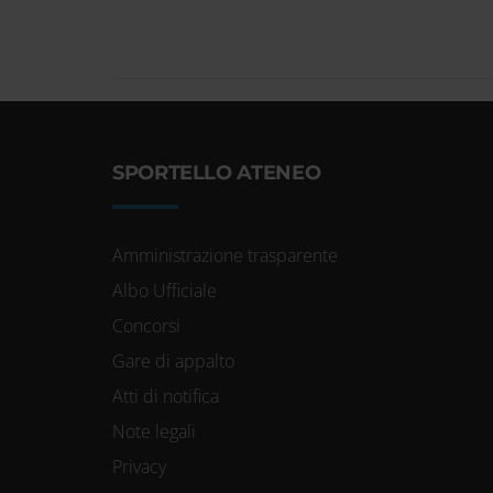
Lungadige P
37129 Vero
SPORTELLO ATENEO
Amministrazione trasparente
Albo Ufficiale
Concorsi
Gare di appalto
Atti di notifica
Note legali
Privacy