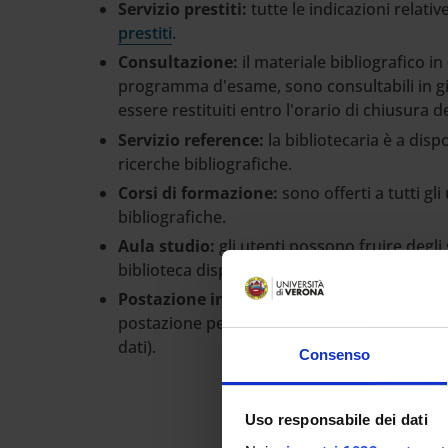
Servizio prestiti:
tutte le indicazioni relativ
prestiti
.
Consultazione:
il materiale bibliografico in
programma d'esame, sono consultabili in gio
essere restituiti entro l'orario di chiusura de
Servizio reference:
la bibliotecaria è a di
ricerche bibliografiche.
Corsi di formazione:
sono offerti a tutti gli
bibliografiche.
Aula studio:
gli utenti possono fruire degli 
biblioteca dispone di 20 posti a sedere ed è 
Postazione informatica:
è disponibile e li
postazione per le ricerche bibliografiche e 
dati).
Consenso
Uso responsabile dei dati