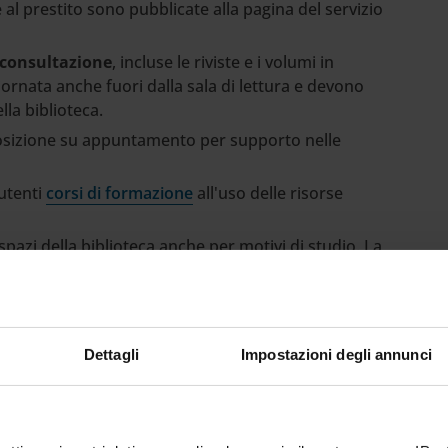
e al prestito sono pubblicate alla pagina del servizio
c
onsultazione
, incluse le riviste e i volumi in
rnata anche fuori dalla sala di lettura e devono
lla biblioteca.
sposizione su appuntamento per supporto nelle
 utenti
corsi di formazione
all'uso delle risorse
spazi della biblioteca anche per motivi di studio. La
priva di barriere architettoniche.
beramente accessibile con le proprie credenziali una
per la consultazione delle risorse elettroniche (banche
Dettagli
Impostazioni degli annunci