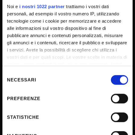
CUG - Equal Opportunities Commission
Noi e
i nostri 1022 partner
trattiamo i vostri dati
Consigliera di fiducia
personali, ad esempio il vostro numero IP, utilizzando
tecnologie come i cookie per memorizzare e accedere
PEC - Certified e-mail account
alle informazioni sul vostro dispositivo al fine di
Connect with us
pubblicare annunci e contenuti personalizzati, misurare
FAQ - Domande frequenti
gli annunci e i contenuti, ricercare il pubblico e sviluppare
i servizi. Avete la possibilità di scegliere chi utilizza i
Inclusion and Accessibility
vostri dati e per quali scopi. Le vostre scelte in materia di
Ufficio stampa
privacy sono applicabili solo su questa proprietà digitale
VaDiS - Valorizzazione e Divulgazione dei Saperi
in cui avete effettuato le vostre scelte. È possibile
Selezione
modificare o revocare il proprio consenso in qualsiasi
NECESSARI
del
momento dalla Dichiarazione sui cookie o facendo clic
consenso
sull'icona di attivazione della privacy.
LOGIN FOR STUDENTS AND STAFF
PREFERENZE
Con il tuo consenso, vorremmo anche:
raccogliere informazioni sulla tua posizione
STATISTICHE
INTRANET - My Univr
geografica, con un'approssimazione di qualche
Outlook Webmail
metro,