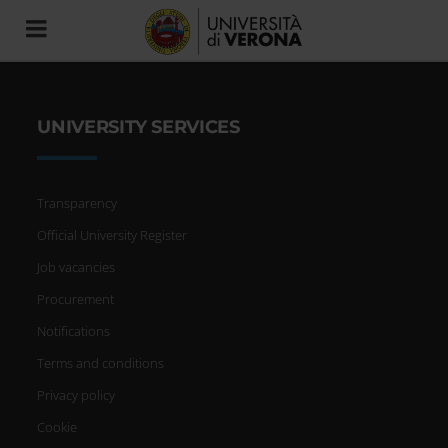
Toggle
navigation
UNIVERSITY SERVICES
Transparency
Official University Register
Job vacancies
Procurement
Notifications
Terms and conditions
Privacy policy
Cookie