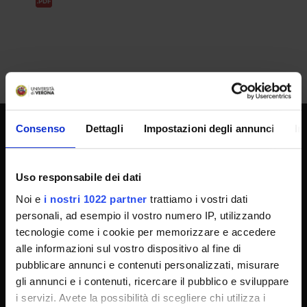
Consenso
Dettagli
Impostazioni degli annunci
In
UNIVERSITY SERVICES
Uso responsabile dei dati
Noi e
i nostri 1022 partner
trattiamo i vostri dati
Transparency
personali, ad esempio il vostro numero IP, utilizzando
Official University Register
tecnologie come i cookie per memorizzare e accedere
Job vacancies
alle informazioni sul vostro dispositivo al fine di
pubblicare annunci e contenuti personalizzati, misurare
Procurement
gli annunci e i contenuti, ricercare il pubblico e sviluppare
Notifications
i servizi. Avete la possibilità di scegliere chi utilizza i