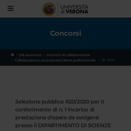
Toggle
navigation
Concorsi
Job vacancies
Incarichi di collaborazione
Collaborazione occasionale/Libero professionale
ID. 8091
Selezione pubblica R20/2020 per il
conferimento di n. 1 incarico di
prestazione d’opera da svolgersi
presso il DIPARTIMENTO DI SCIENZE