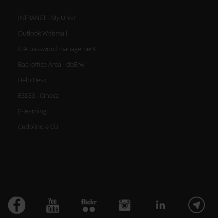
INTRANET - My Univr
Outlook Webmail
GIA password management
Backoffice Area - dbErw
Help Desk
ESSE3 - Cineca
E-learning
Cedolino e CU