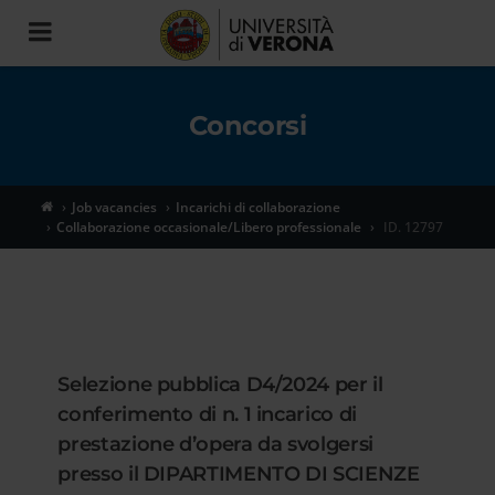
Toggle
navigation
Concorsi
Job vacancies
Incarichi di collaborazione
Collaborazione occasionale/Libero professionale
ID. 12797
Selezione pubblica D4/2024 per il
conferimento di n. 1 incarico di
prestazione d’opera da svolgersi
presso il DIPARTIMENTO DI SCIENZE