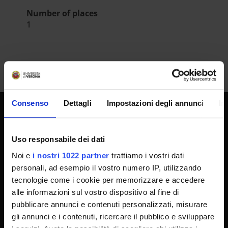
Number of places
1
Consenso
Dettagli
Impostazioni degli annunci
In
UNIVERSITY SERVICES
Uso responsabile dei dati
Noi e
i nostri 1022 partner
trattiamo i vostri dati
Transparency
personali, ad esempio il vostro numero IP, utilizzando
tecnologie come i cookie per memorizzare e accedere
Official University Register
alle informazioni sul vostro dispositivo al fine di
Job vacancies
pubblicare annunci e contenuti personalizzati, misurare
Procurement
gli annunci e i contenuti, ricercare il pubblico e sviluppare