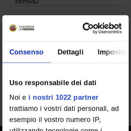
DETTAGLI
Selection n°
Rep.975 Prot.48570 -29/01/2024
Department
Scienze Umane
Consenso
Dettagli
Impostazi
RESULT/RANKING LISTS
Decreto
IT | 178Kb
Uso responsabile dei dati
Noi e
i nostri 1022 partner
trattiamo i vostri dati personali, ad
esempio il vostro numero IP,
utilizzando tecnologie come i