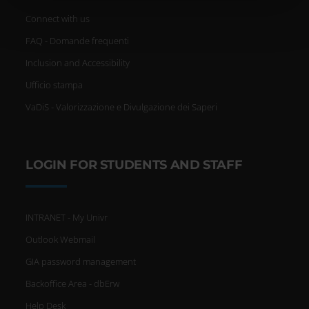
un'approssimazione di
Connect with us
qualche metro,
FAQ - Domande frequenti
Inclusion and Accessibility
Identificare il tuo dispositivo,
Ufficio stampa
scansionandolo attivamente
VaDiS - Valorizzazione e Divulgazione dei Saperi
alla ricerca di caratteristiche
specifiche (impronte digitali).
LOGIN FOR STUDENTS AND STAFF
Approfondisci come vengono
elaborati i tuoi dati personali e
INTRANET - My Univr
imposta le tue preferenze nella
Outlook Webmail
sezione dettagli
. Puoi modificare
GIA password management
o ritirare il tuo consenso in
Backoffice Area - dbErw
qualsiasi momento dalla
Help Desk