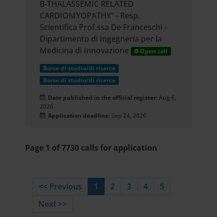
B-THALASSEMIC RELATED
CARDIOMYOPATHY” - Resp.
Scientifica Prof.ssa De Franceschi -
Dipartimento di Ingegneria per la
Medicina di Innovazione
Open call
Borse di studio/di ricerca
Borse di studio/di ricerca
Date published in the official register:
Aug 6,
2026
Application deadline:
Sep 24, 2026
Page 1 of 7730 calls for application
<< Previous
1
2
3
4
5
Next >>