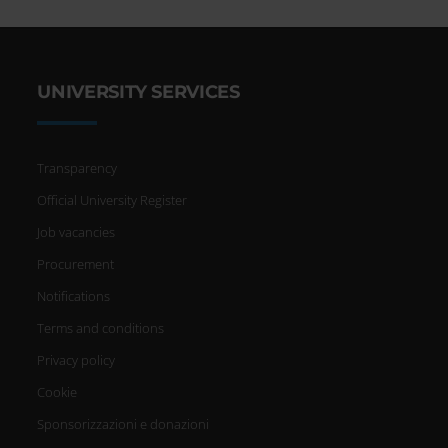
UNIVERSITY SERVICES
Transparency
Official University Register
Job vacancies
Procurement
Notifications
Terms and conditions
Privacy policy
Cookie
Sponsorizzazioni e donazioni