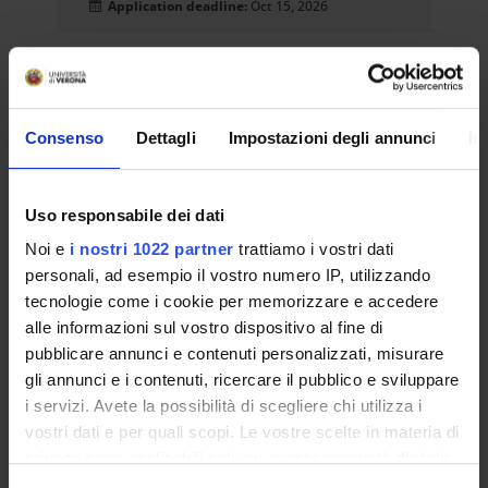
Application deadline:
Oct 15, 2026
MoCoSvi-Mobilità per la
Cooperazione allo Sviluppo
Consenso
Dettagli
Impostazioni degli annunci
In
Internazionale,edizione 2026
(Categoria A). Mobility projects for
development cooperation (A type,
Uso responsabile dei dati
2026 edition)
Open call
Noi e
i nostri 1022 partner
trattiamo i vostri dati
personali, ad esempio il vostro numero IP, utilizzando
Visiting Researchers & Professors
Mobilità per attività didattica e/o di ricerca -
tecnologie come i cookie per memorizzare e accedere
Teaching and/or Research mobility
alle informazioni sul vostro dispositivo al fine di
Date published on website:
Jul 2, 2026
pubblicare annunci e contenuti personalizzati, misurare
Application deadline:
Oct 15, 2026
gli annunci e i contenuti, ricercare il pubblico e sviluppare
i servizi. Avete la possibilità di scegliere chi utilizza i
vostri dati e per quali scopi. Le vostre scelte in materia di
privacy sono applicabili solo su questa proprietà digitale
AVVISO PER LA DOPPIA CARRIERA
in cui avete effettuato le vostre scelte. È possibile