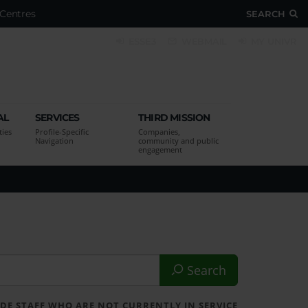
Centres
SEARCH
ESSE3
WEBMAIL
MY UNIVR
AL
SERVICES
THIRD MISSION
ties
Profile-Specific
Companies,
Navigation
community and public
engagement
Search
DE STAFF WHO ARE NOT CURRENTLY IN SERVICE