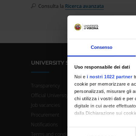
Cerca
Consulta la
Ricerca avanzata
nel
sito
web
Consenso
UNIVERSITY SERVICES
Uso responsabile dei dati
Noi e
i nostri 1022 partner
t
cookie per memorizzare e acce
Transparency
personalizzati, misurare gli an
Official University Register
chi utilizza i vostri dati e pe
Job vacancies
digitale in cui avete effettua
dalla Dichiarazione sui cookie
Procurement
Notifications
Con il tuo consenso, vorrem
Selezione
Terms and conditions