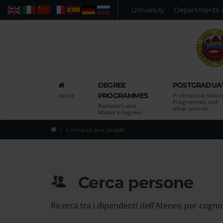
Vai
University
Departments 
Web
People
Advanced search
al
contenuto
principale
della
pagina
Vai
DEGREE
POSTGRADUA
al
PROGRAMMES
Professional Maste
HOME
menu
Programmes and
Bachelor’s and
other courses
di
Master’s degrees
navigazione
Contacts and people
principale
Vai
alla
pagina
Cerca persone
di
ricerca
Ricerca tra i dipendenti dell'Ateneo per cogn
delle
persone