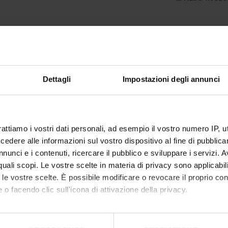
Dettagli
Impostazioni degli annunci
CONTACTS
L
rattiamo i vostri dati personali, ad esempio il vostro numero IP, 
dere alle informazioni sul vostro dispositivo al fine di pubblica
URP - Ufficio Relazioni con il pubblico
I
nunci e i contenuti, ricercare il pubblico e sviluppare i servizi. A
Mappa delle sedi didattiche
O
r quali scopi. Le vostre scelte in materia di privacy sono applicabi
Contacts and people
G
to le vostre scelte. È possibile modificare o revocare il proprio 
 o facendo clic sull'icona di attivazione della privacy.
Student Orientation
B
CUG - Equal Opportunities Commission
H
mo anche:
Consigliera di fiducia
E