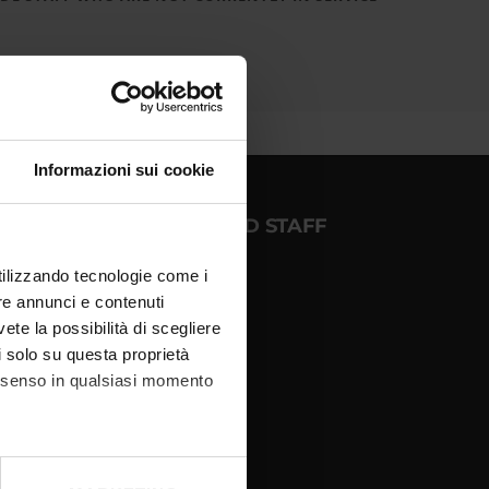
Informazioni sui cookie
OGIN FOR STUDENTS AND STAFF
utilizzando tecnologie come i
re annunci e contenuti
NTRANET - My Univr
vete la possibilità di scegliere
utlook Webmail
li solo su questa proprietà
IA password management
consenso in qualsiasi momento
ackoffice Area - dbErw
elp Desk
SSE3 - Cineca