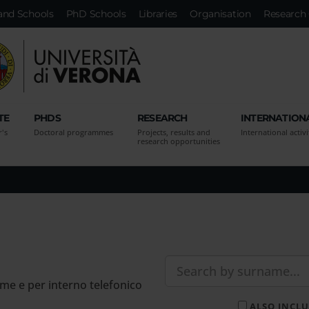
and Schools
PhD Schools
Libraries
Organisation
Research 
TE
PHDS
RESEARCH
INTERNATION
r's
Doctoral programmes
Projects, results and
International activi
research opportunities
ome e per interno telefonico
ALSO INCLU