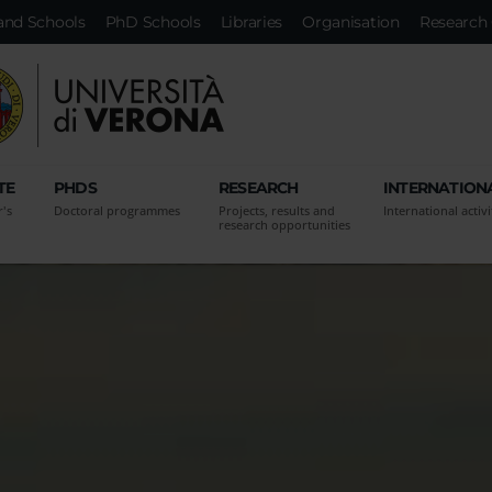
and Schools
PhD Schools
Libraries
Organisation
Research 
TE
PHDS
RESEARCH
INTERNATION
r's
Doctoral programmes
Projects, results and
International activi
research opportunities