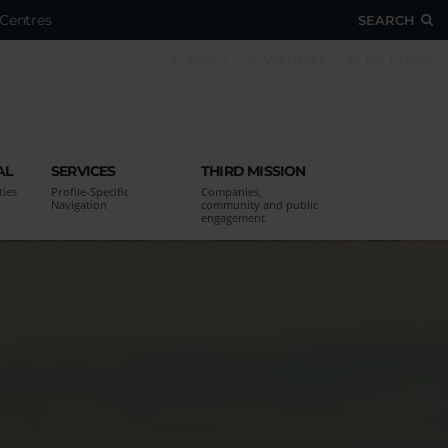
Centres
SEARCH
ESSE3
WEBMAIL
MY UNIVR
AL
SERVICES
THIRD MISSION
ties
Profile-Specific
Companies,
Navigation
community and public
engagement