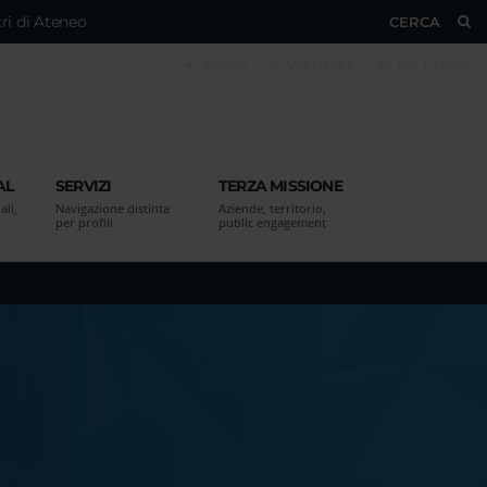
ri di Ateneo
CERCA
ESSE3
WEBMAIL
MY UNIVR
AL
SERVIZI
TERZA MISSIONE
ali,
Navigazione distinta
Aziende, territorio,
per profili
public engagement