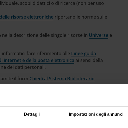
ividuale, scopi didattici o di ricerca (non per uso
delle risorse elettroniche
riportano le norme sulle
 nella descrizione delle singole risorse in
Universe
e
i informatici fare riferimento alle
Linee guida
 di internet e della posta elettronica
ai sensi della
ne dei dati personali.
ramite il form
Chiedi al Sistema Bibliotecario
.
Dettagli
Impostazioni degli annunci