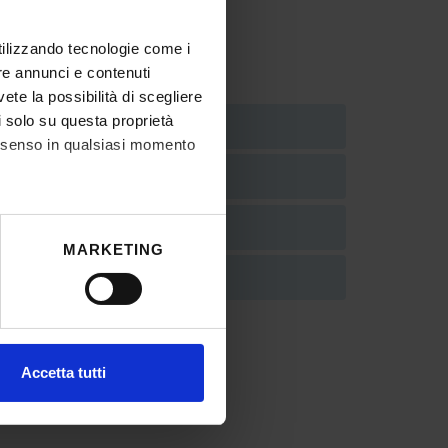
utilizzando tecnologie come i
re annunci e contenuti
vete la possibilità di scegliere
li solo su questa proprietà
consenso in qualsiasi momento
he metro,
MARKETING
cifiche (impronte digitali).
ezione dettagli
. Puoi
l media e per analizzare il
Accetta tutti
ostri partner che si occupano
azioni che hai fornito loro o