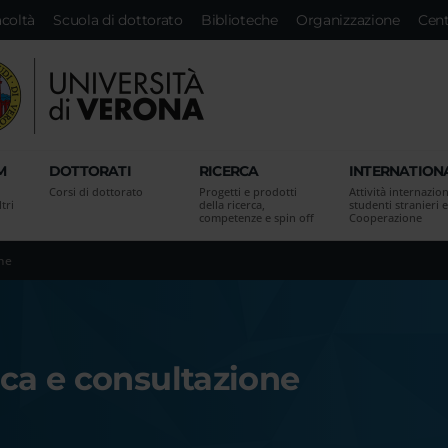
acoltà
Scuola di dottorato
Biblioteche
Organizzazione
Cent
M
DOTTORATI
RICERCA
INTERNATION
Corsi di dottorato
Progetti e prodotti
Attività internazion
tri
della ricerca,
studenti stranieri e
competenze e spin off
Cooperazione
one
rca e consultazione