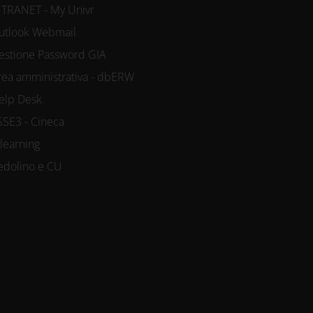
NTRANET - My Univr
utlook Webmail
estione Password GIA
rea amministrativa - dbERW
elp Desk
SSE3 - Cineca
-learning
edolino e CU