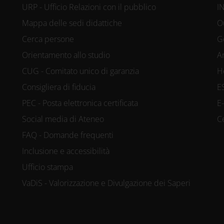
URP - Ufficio Relazioni con il pubblico
I
Mappa delle sedi didattiche
O
Cerca persone
G
Orientamento allo studio
A
CUG - Comitato unico di garanzia
H
Consigliera di fiducia
E
PEC - Posta elettronica certificata
E
Social media di Ateneo
C
FAQ - Domande frequenti
Inclusione e accessibilità
Ufficio stampa
VaDiS - Valorizzazione e Divulgazione dei Saperi