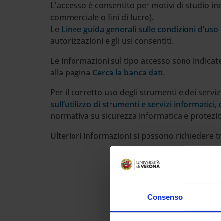
L'accesso è consentito per motivi di studio ind
commerciale o fini di lucro).
Le
Linee guida generali sulle condizioni d’uso 
autorizzazioni e gli usi consentiti.
Le informazioni sul tipo accesso sono indicate
alla pagina
Cerca la banca dati
.
Per il corretto uso degli strumenti e dei serviz
sull’utilizzo di strumenti e servizi informatici,
normativa su sicurezza informatica e protezio
Ulteriori informazioni si possono richiedere t
Consenso