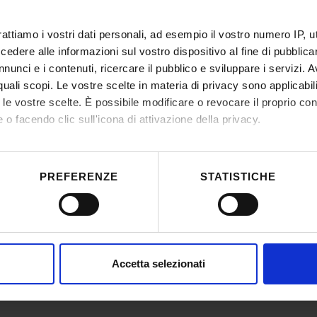
rattiamo i vostri dati personali, ad esempio il vostro numero IP, 
dere alle informazioni sul vostro dispositivo al fine di pubblica
nunci e i contenuti, ricercare il pubblico e sviluppare i servizi. A
r quali scopi. Le vostre scelte in materia di privacy sono applicabi
to le vostre scelte. È possibile modificare o revocare il proprio 
 o facendo clic sull'icona di attivazione della privacy.
mo anche:
 sulla tua posizione geografica, con un'approssimazione di qualc
PREFERENZE
STATISTICHE
itivo, scansionandolo attivamente alla ricerca di caratteristiche spe
aborati i tuoi dati personali e imposta le tue preferenze nella
s
consenso in qualsiasi momento dalla Dichiarazione sui cookie.
nalizzare contenuti ed annunci, per fornire funzionalità dei socia
Accetta selezionati
inoltre informazioni sul modo in cui utilizzi il nostro sito con i n
icità e social media, i quali potrebbero combinarle con altre inform
lizzo dei loro servizi.