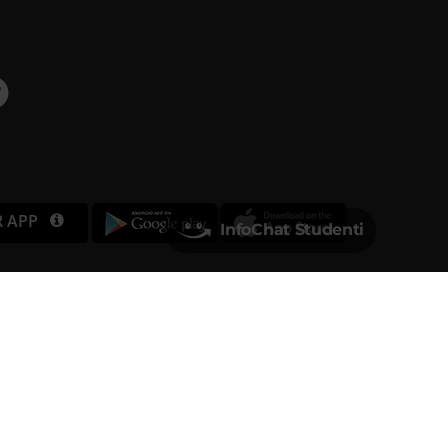
R APP
InfoChat Studenti
Università degli Studi di Verona
Via dell'Artigliere, 8
37129, Verona
rtita IVA 01541040232 | Codice Fiscale 93009870234
PEC
ufficio.protocollo@pec.univr.it