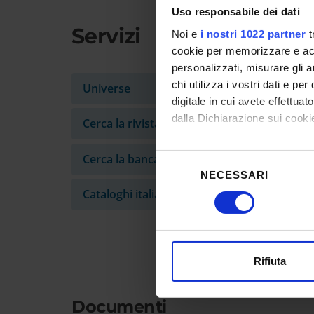
Uso responsabile dei dati
Servizi
Noi e
i nostri 1022 partner
t
cookie per memorizzare e acce
personalizzati, misurare gli an
chi utilizza i vostri dati e pe
Universe
digitale in cui avete effettua
dalla Dichiarazione sui cookie
Cerca la rivista
Con il tuo consenso, vorrem
Cerca la banca dati
Selezione
raccogliere informazioni
NECESSARI
del
Identificare il tuo dispos
consenso
Cataloghi italiani ed esteri
Approfondisci come vengono el
modificare o ritirare il tuo 
Utilizziamo i cookie per perso
Rifiuta
nostro traffico. Condividiamo 
di analisi dei dati web, pubbl
Documenti
che hanno raccolto dal tuo uti