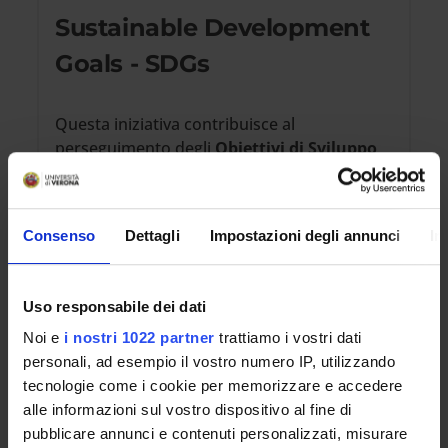
Sustainable Development
Goals - SDGs
Questa iniziativa contribuisce al
perseguimento degli
Obiettivi di Sviluppo
Sostenibile dell'Agenda 2030 dell'ONU
.
Maggiori informazioni su
www.univr.it/sostenibilita
Consenso
Dettagli
Impostazioni degli annunci
In
Uso responsabile dei dati
Noi e
i nostri 1022 partner
trattiamo i vostri dati
17
personali, ad esempio il vostro numero IP, utilizzando
tecnologie come i cookie per memorizzare e accedere
alle informazioni sul vostro dispositivo al fine di
pubblicare annunci e contenuti personalizzati, misurare