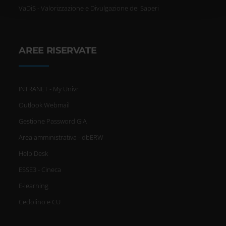
VaDiS - Valorizzazione e Divulgazione dei Saperi
con altre informazioni che hai fornito loro o che hanno
raccolto dal tuo utilizzo dei loro servizi.
AREE RISERVATE
INTRANET - My Univr
Outlook Webmail
Gestione Password GIA
Area amministrativa - dbERW
Help Desk
ESSE3 - Cineca
E-learning
Cedolino e CU