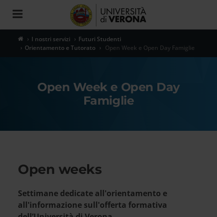
Toggle
navigation
I nostri servizi
Futuri Studenti
Orientamento e Tutorato
Open Week e Open Day Famiglie
Open Week e Open Day
Famiglie
Open weeks
Settimane dedicate all'orientamento e
all'informazione sull'offerta formativa
dell’Università di Verona.