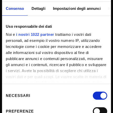
Albo Ufficiale
Consenso
Dettagli
Impostazioni degli annunci
In
Concorsi
Gare di appalto
Uso responsabile dei dati
Atti di notifica
Noi e
i nostri 1022 partner
trattiamo i vostri dati
Note legali
personali, ad esempio il vostro numero IP, utilizzando
Privacy
tecnologie come i cookie per memorizzare e accedere
Cookie
alle informazioni sul vostro dispositivo al fine di
pubblicare annunci e contenuti personalizzati, misurare
Sponsorizzazioni e donazioni
gli annunci e i contenuti, ricercare il pubblico e sviluppare
Iniziative e convegni
i servizi. Avete la possibilità di scegliere chi utilizza i
Il 5x1000 all'Università di Verona
vostri dati e per quali scopi. Le vostre scelte in materia di
privacy sono applicabili solo su questa proprietà digitale
Firma Elettronica Avanzata
in cui avete effettuato le vostre scelte. È possibile
Selezione
SPID
modificare o revocare il proprio consenso in qualsiasi
NECESSARI
del
Accessibilità
momento dalla Dichiarazione sui cookie o facendo clic
consenso
sull'icona di attivazione della privacy.
PREFERENZE