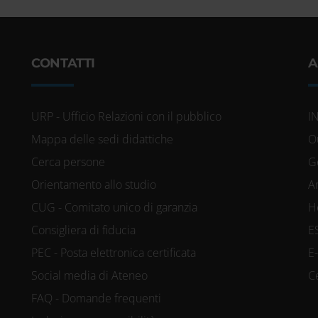
CONTATTI
A
URP - Ufficio Relazioni con il pubblico
I
Mappa delle sedi didattiche
O
Cerca persone
G
Orientamento allo studio
A
CUG - Comitato unico di garanzia
H
Consigliera di fiducia
E
PEC - Posta elettronica certificata
E
Social media di Ateneo
C
FAQ - Domande frequenti