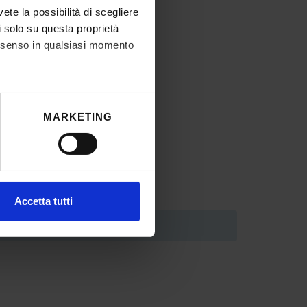
vete la possibilità di scegliere
li solo su questa proprietà
consenso in qualsiasi momento
he metro,
MARKETING
cifiche (impronte digitali).
ezione dettagli
. Puoi
l media e per analizzare il
Accetta tutti
ostri partner che si occupano
azioni che hai fornito loro o