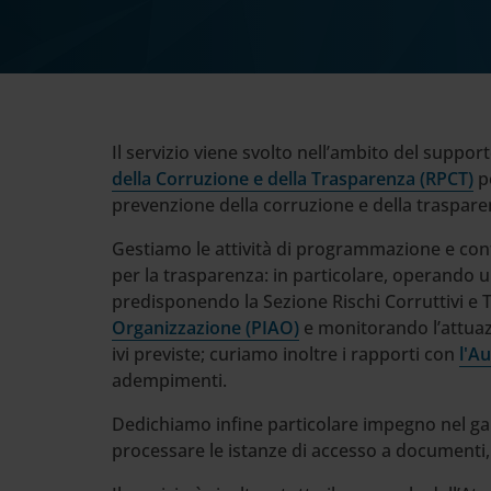
Cerca
nel
sito
web
Il servizio viene svolto nell’ambito del suppo
della Corruzione e della Trasparenza (RPCT)
pe
prevenzione della corruzione e della traspare
Gestiamo le attività di programmazione e cont
per la trasparenza: in particolare, operando u
predisponendo la Sezione Rischi Corruttivi e
Organizzazione (PIAO)
e monitorando l’attuazi
ivi previste; curiamo inoltre i rapporti con
l'A
adempimenti.
Dedichiamo infine particolare impegno nel gara
processare le istanze di accesso a documenti, 