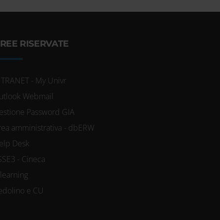
REE RISERVATE
NTRANET - My Univr
utlook Webmail
estione Password GIA
rea amministrativa - dbERW
elp Desk
SSE3 - Cineca
-learning
edolino e CU