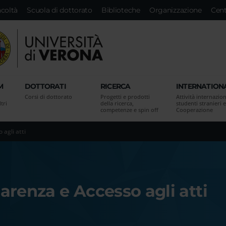
acoltà
Scuola di dottorato
Biblioteche
Organizzazione
Cent
M
DOTTORATI
RICERCA
INTERNATION
Corsi di dottorato
Progetti e prodotti
Attività internazion
tri
della ricerca,
studenti stranieri e
competenze e spin off
Cooperazione
agli atti
arenza e Accesso agli atti