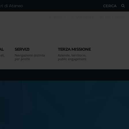
ri di Ateneo
CERCA
ESSE3
WEBMAIL
MY UNIVR
AL
SERVIZI
TERZA MISSIONE
ali,
Navigazione distinta
Aziende, territorio,
per profili
public engagement