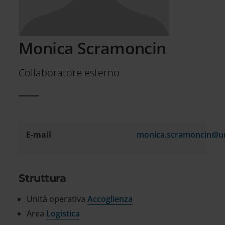
Monica Scramoncin
Collaboratore esterno
E-mail
monica.scramoncin@uni
Informazioni
di
contatto
Struttura
Unità operativa
Accoglienza
Area
Logistica