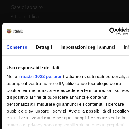
Gare di appalto
Atti di notifica
Note legali
Privacy
Cookie
Consenso
Dettagli
Impostazioni degli annunci
In
Sponsorizzazioni e donazioni
Iniziative e convegni
Uso responsabile dei dati
Il 5x1000 all'Università di Verona
Noi e
i nostri 1022 partner
trattiamo i vostri dati personali, 
Firma Elettronica Avanzata
esempio il vostro numero IP, utilizzando tecnologie come i
SPID
cookie per memorizzare e accedere alle informazioni sul vos
dispositivo al fine di pubblicare annunci e contenuti
Accessibilità
personalizzati, misurare gli annunci e i contenuti, ricercare il
pubblico e sviluppare i servizi. Avete la possibilità di sceglier
chi utilizza i vostri dati e per quali scopi. Le vostre scelte in
CONTATTI
materia di privacy sono applicabili solo su questa proprietà