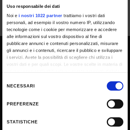
Uso responsabile dei dati
Noi e
i nostri 1022 partner
trattiamo i vostri dati
personali, ad esempio il vostro numero IP, utilizzando
tecnologie come i cookie per memorizzare e accedere
alle informazioni sul vostro dispositivo al fine di
pubblicare annunci e contenuti personalizzati, misurare
gli annunci e i contenuti, ricercare il pubblico e sviluppare
SPORTELLO ATENEO
i servizi. Avete la possibilità di scegliere chi utilizza i
vostri dati e per quali scopi. Le vostre scelte in materia di
privacy sono applicabili solo su questa proprietà digitale
Amministrazione trasparente
in cui avete effettuato le vostre scelte. È possibile
Selezione
modificare o revocare il proprio consenso in qualsiasi
NECESSARI
Albo Ufficiale
del
momento dalla Dichiarazione sui cookie o facendo clic
consenso
Concorsi
sull'icona di attivazione della privacy.
PREFERENZE
Gare di appalto
Con il tuo consenso, vorremmo anche:
Atti di notifica
raccogliere informazioni sulla tua posizione
STATISTICHE
Note legali
geografica, con un'approssimazione di qualche