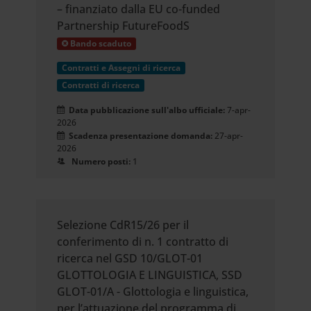
– finanziato dalla EU co-funded
Partnership FutureFoodS
Bando scaduto
Contratti e Assegni di ricerca
Contratti di ricerca
Data pubblicazione sull'albo ufficiale:
7-apr-
2026
Scadenza presentazione domanda:
27-apr-
2026
Numero posti:
1
Selezione CdR15/26 per il
conferimento di n. 1 contratto di
ricerca nel GSD 10/GLOT-01
GLOTTOLOGIA E LINGUISTICA, SSD
GLOT-01/A - Glottologia e linguistica,
per l’attuazione del programma di