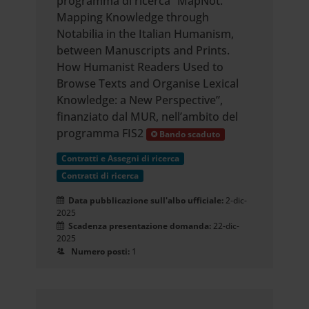
programma di ricerca “MapNot.
Mapping Knowledge through
Notabilia in the Italian Humanism,
between Manuscripts and Prints.
How Humanist Readers Used to
Browse Texts and Organise Lexical
Knowledge: a New Perspective”,
finanziato dal MUR, nell’ambito del
programma FIS2
Bando scaduto
Contratti e Assegni di ricerca
Contratti di ricerca
Data pubblicazione sull'albo ufficiale:
2-dic-
2025
Scadenza presentazione domanda:
22-dic-
2025
Numero posti:
1