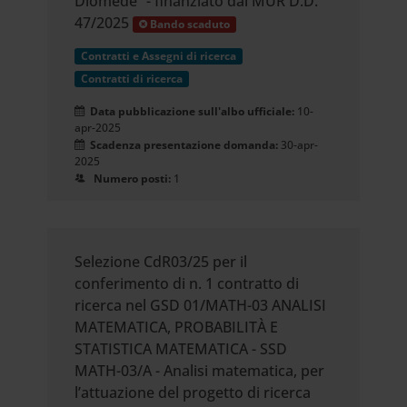
Diomede” - finanziato dal MUR D.D.
47/2025
Bando scaduto
Contratti e Assegni di ricerca
Contratti di ricerca
Data pubblicazione sull'albo ufficiale:
10-
apr-2025
Scadenza presentazione domanda:
30-apr-
2025
Numero posti:
1
Selezione CdR03/25 per il
conferimento di n. 1 contratto di
ricerca nel GSD 01/MATH-03 ANALISI
MATEMATICA, PROBABILITÀ E
STATISTICA MATEMATICA - SSD
MATH-03/A - Analisi matematica, per
l’attuazione del progetto di ricerca