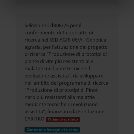
informazioni sul modo in cui utilizzi il nostro sito con i
nostri partner che si occupano di analisi dei dati web,
pubblicità e social media, i quali potrebbero combinarle
con altre informazioni che hai fornito loro o che hanno
Selezione CdR08/25 per il
raccolto dal tuo utilizzo dei loro servizi.
conferimento di 1 contratto di
ricerca nel SSD AGRI-06/A - Genetica
agraria, per l’attuazione del progetto
di ricerca “Produzione di prototipi di
piante di vite più resistenti alle
malattie mediante tecniche di
evoluzione assistita”, da sviluppare
nell’ambito del programma di ricerca
“Produzione di prototipi di Pinot
nero più resistenti alle malattie
mediante tecniche di evoluzione
assistita”, finanziato da Fondazione
CARITRO
Bando scaduto
Contratti e Assegni di ricerca