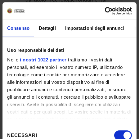
per le future piante TEA
(TEA4IT_Fund)” finanziato dal MASAF
Bando scaduto
Consenso
Dettagli
Impostazioni degli annunci
In
Contratti e Assegni di ricerca
Contratti di ricerca
Uso responsabile dei dati
Data pubblicazione sull'albo ufficiale:
2-dic-
2025
Noi e
i nostri 1022 partner
trattiamo i vostri dati
Scadenza presentazione domanda:
22-dic-
personali, ad esempio il vostro numero IP, utilizzando
2025
tecnologie come i cookie per memorizzare e accedere
Numero posti:
1
alle informazioni sul vostro dispositivo al fine di
pubblicare annunci e contenuti personalizzati, misurare
gli annunci e i contenuti, ricercare il pubblico e sviluppare
Selezione CdR09/25 per il
i servizi. Avete la possibilità di scegliere chi utilizza i
conferimento di n. 1 contratto di
vostri dati e per quali scopi. Le vostre scelte in materia di
ricerca nel GSD 11/PSIC-01 –
privacy sono applicabili solo su questa proprietà digitale
PSICOLOGIA GENERALE,
in cui avete effettuato le vostre scelte. È possibile
Selezione
NEUROPSICOLOGIA E
modificare o revocare il proprio consenso in qualsiasi
NECESSARI
del