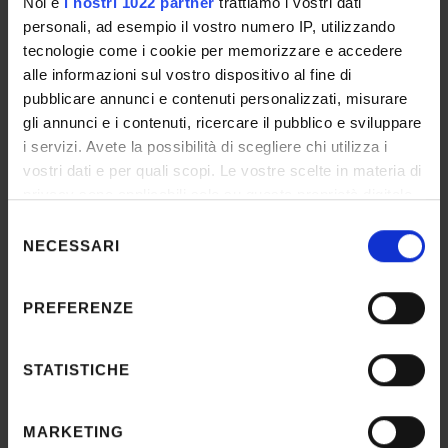
Noi e
i nostri 1022 partner
trattiamo i vostri dati
MAGGIORI INFO
personali, ad esempio il vostro numero IP, utilizzando
tecnologie come i cookie per memorizzare e accedere
alle informazioni sul vostro dispositivo al fine di
pubblicare annunci e contenuti personalizzati, misurare
gli annunci e i contenuti, ricercare il pubblico e sviluppare
i servizi. Avete la possibilità di scegliere chi utilizza i
vostri dati e per quali scopi. Le vostre scelte in materia di
privacy sono applicabili solo su questa proprietà digitale
in cui avete effettuato le vostre scelte. È possibile
Selezione
modificare o revocare il proprio consenso in qualsiasi
NECESSARI
del
momento dalla Dichiarazione sui cookie o facendo clic
consenso
Esami di stato - professioni
sull'icona di attivazione della privacy.
PREFERENZE
non mediche
Con il tuo consenso, vorremmo anche:
raccogliere informazioni sulla tua posizione
STATISTICHE
geografica, con un'approssimazione di qualche
metro,
MARKETING
Identificare il tuo dispositivo, scansionandolo
Informazioni generali e modulistica per