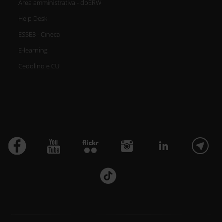
Area amministrativa - dbERW
Help Desk
ESSE3 - Cineca
E-learning
Cedolino e CU