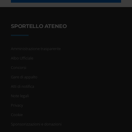
SPORTELLO ATENEO
Amministrazione trasparente
Albo Ufficiale
Concorsi
Gare di appalto
Atti di notifica
Note legali
Privacy
Cookie
Sponsorizzazioni e donazioni