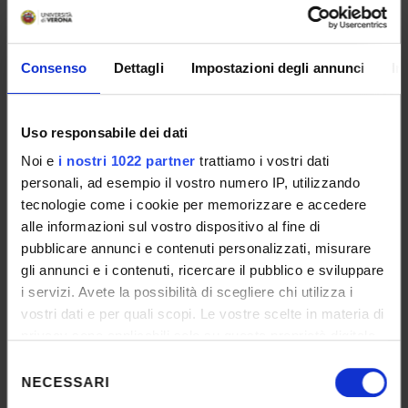
tutto quanto in esso affermato corrisponda a
verità.
La mail dovrà avere per oggetto: TYF
2022
.
Consenso
Dettagli
Impostazioni degli annunci
In
Allegati:
•
Application Form TYF 2022
Uso responsabile dei dati
•
Consent Form TYF 2022
Noi e
i nostri 1022 partner
trattiamo i vostri dati
•
Consent Form for the images release
personali, ad esempio il vostro numero IP, utilizzando
•
Parental consent form for minors (solo per
tecnologie come i cookie per memorizzare e accedere
minorenni)
alle informazioni sul vostro dispositivo al fine di
pubblicare annunci e contenuti personalizzati, misurare
gli annunci e i contenuti, ricercare il pubblico e sviluppare
i servizi. Avete la possibilità di scegliere chi utilizza i
vostri dati e per quali scopi. Le vostre scelte in materia di
privacy sono applicabili solo su questa proprietà digitale
in cui avete effettuato le vostre scelte. È possibile
Selezione
modificare o revocare il proprio consenso in qualsiasi
NECESSARI
del
momento dalla Dichiarazione sui cookie o facendo clic
consenso