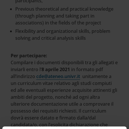
participants,
Previous theoretical and practical knowledge
(through planning and taking part in
associations) in the fields of the project
Flexibility and organizational skills, problem
solving and critical analysis skills
Per partecipare:
Compilare i documenti disponibili tra gli allegati e
inviarli entro l’
8 aprile 2021
in formato pdf
all’indirizzo
cde@ateneo.univr.it
unitamente a
un curriculum vitae relativo agli studi compiuti
ed alle eventuali esperienze acquisite attinenti gli
ambiti del progetto, nonché ad ogni altra
ulteriore documentazione utile a comprovare il
possesso dei requisiti richiesti. Il curriculum
dovrà essere datato e firmato dalla/dal
candidata/o, con l’esplicita dichiarazione che