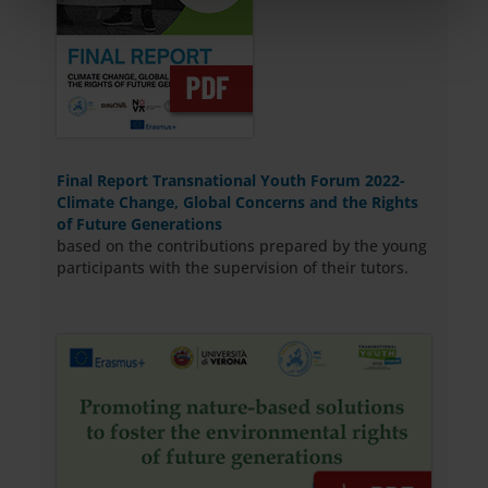
nostri partner che si occupano di analisi dei dati web,
pubblicità e social media, i quali potrebbero combinarle
con altre informazioni che hai fornito loro o che hanno
raccolto dal tuo utilizzo dei loro servizi.
Final Report Transnational Youth Forum 2022-
Climate Change, Global Concerns and the Rights
of Future Generations
based on the contributions prepared by the young
participants with the supervision of their tutors.