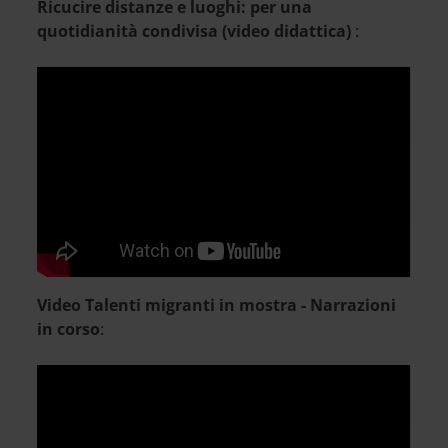
Ricucire distanze e luoghi: per una
quotidianità condivisa (video didattica)
:
Per visualizzare il video è necessario
accettare i cookies di tipo Marketing
Video Talenti migranti in mostra - Narrazioni
in corso
: