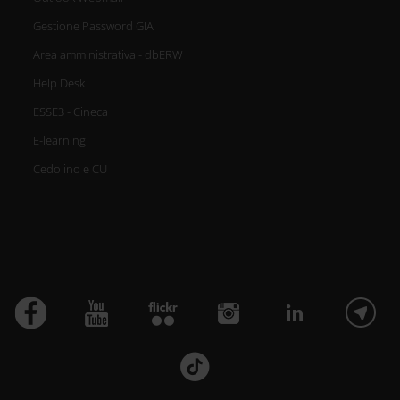
Gestione Password GIA
Area amministrativa - dbERW
Help Desk
ESSE3 - Cineca
E-learning
Cedolino e CU