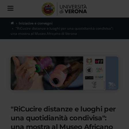
Toggle
navigation
Iniziative e convegni
"RiCucire distanze e luoghi per una quotidianità condivisa":
una mostra al Museo Africano di Verona
"RiCucire distanze e luoghi per
una quotidianità condivisa":
una mostra al Museo Africano