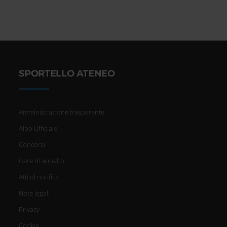
SPORTELLO ATENEO
Amministrazione trasparente
Albo Ufficiale
Concorsi
Gare di appalto
Atti di notifica
Note legali
Privacy
Cookie