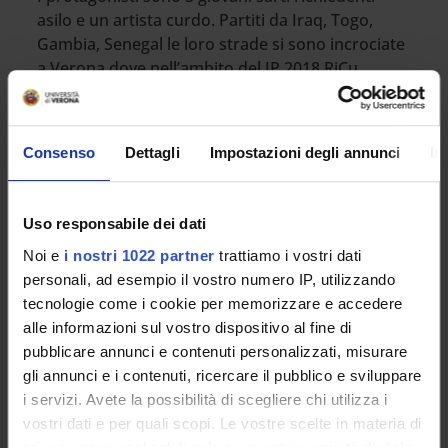
asilo e un artista curdo. Partiti da Iraq, Togo,
Gambia, Senegal le loro strade si sono incrociate
a Verona dove nell’ambito del JP 2018 RiCu
hanno dato vita a un progetto condiviso con
alcune associazioni del territorio.
Consenso
Dettagli
Impostazioni degli annunci
In
Alla presentazione del progetto e della mostra
hanno portato i saluti istituzionali
Emanuela
Gamberoni
, referente del Rettore per la
Uso responsabile dei dati
Cooperazione allo sviluppo internazionale,
Noi e
i nostri 1022 partner
trattiamo i vostri dati
sociale ambientale,
Olivia Guaraldo
, delegata
personali, ad esempio il vostro numero IP, utilizzando
del Rettore al Public Engagement, e
Arnaldo
tecnologie come i cookie per memorizzare e accedere
Soldani
, direttore del Dipartimento di Culture e
alle informazioni sul vostro dispositivo al fine di
Civiltà. Sono intervenuti:
Anna Paini
, docente di
pubblicare annunci e contenuti personalizzati, misurare
Antropologia e referente del Joint Project RiCu,
gli annunci e i contenuti, ricercare il pubblico e sviluppare
Dipartimento Culture e Civiltà,
Sabaudin
i servizi. Avete la possibilità di scegliere chi utilizza i
Varvarica
, antropologo, assegnista di ricerca,
vostri dati e per quali scopi. Le vostre scelte in materia di
RiCu, Dipartimento Culture e Civiltà,
Flavio
privacy sono applicabili solo su questa proprietà digitale