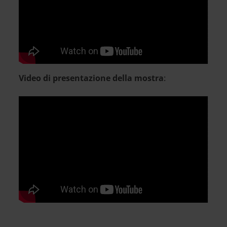
Per visualizzare il video è necessario
accettare i cookies di tipo Marketing
Video di presentazione della mostra
:
Per visualizzare il video è necessario
accettare i cookies di tipo Marketing