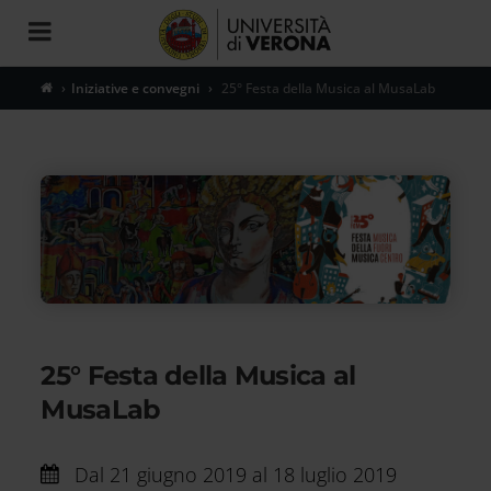
Toggle
navigation
Iniziative e convegni
25° Festa della Musica al MusaLab
25° Festa della Musica al
MusaLab
Dal
21 giugno 2019 al 18 luglio 2019