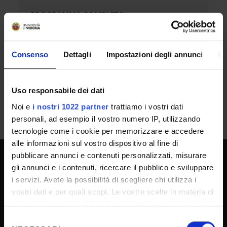
ALLEGATI
PROGRAMMA COMPLETO
IT | 11240Kb | 21-giu-2019
Consenso
Dettagli
Impostazioni degli annunci
In
Uso responsabile dei dati
Noi e
i nostri 1022 partner
trattiamo i vostri dati
personali, ad esempio il vostro numero IP, utilizzando
tecnologie come i cookie per memorizzare e accedere
alle informazioni sul vostro dispositivo al fine di
pubblicare annunci e contenuti personalizzati, misurare
gli annunci e i contenuti, ricercare il pubblico e sviluppare
SPORTELLO ATENEO
i servizi. Avete la possibilità di scegliere chi utilizza i
vostri dati e per quali scopi. Le vostre scelte in materia di
privacy sono applicabili solo su questa proprietà digitale
Amministrazione trasparente
in cui avete effettuato le vostre scelte. È possibile
Selezione