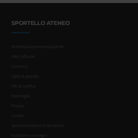
SPORTELLO ATENEO
Amministrazione trasparente
Albo Ufficiale
Concorsi
Gare di appalto
Atti di notifica
Note legali
Privacy
Cookie
Sponsorizzazioni e donazioni
Iniziative e convegni