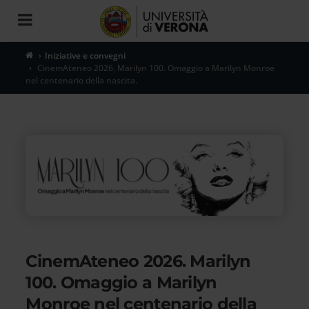
Toggle
navigation
Iniziative e convegni
CinemAteneo 2026. Marilyn 100. Omaggio a Marilyn Monroe
nel centenario della nascita.
CinemAteneo 2026. Marilyn
100. Omaggio a Marilyn
Monroe nel centenario della