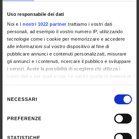
Maggiori informazioni su
www.univr.it/sostenibilita
Uso responsabile dei dati
Noi e
i nostri 1022 partner
trattiamo i vostri dati
personali, ad esempio il vostro numero IP, utilizzando
tecnologie come i cookie per memorizzare e accedere
alle informazioni sul vostro dispositivo al fine di
4
pubblicare annunci e contenuti personalizzati, misurare
gli annunci e i contenuti, ricercare il pubblico e sviluppare
i servizi. Avete la possibilità di scegliere chi utilizza i
vostri dati e per quali scopi. Le vostre scelte in materia di
privacy sono applicabili solo su questa proprietà digitale
in cui avete effettuato le vostre scelte. È possibile
Selezione
modificare o revocare il proprio consenso in qualsiasi
NECESSARI
del
momento dalla Dichiarazione sui cookie o facendo clic
consenso
sull'icona di attivazione della privacy.
PREFERENZE
REFERENTE
Con il tuo consenso, vorremmo anche:
Alberto Scandola
raccogliere informazioni sulla tua posizione
STATISTICHE