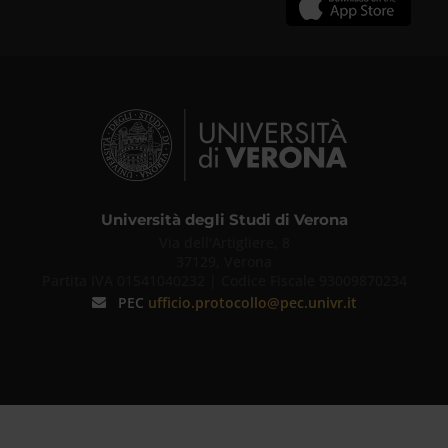
Università degli Studi di Verona
Via dell'Artigliere, 8
37129, Verona
Partita IVA 01541040232 | Codice Fiscale 93009870234
PEC
ufficio.protocollo@pec.univr.it
Infochat