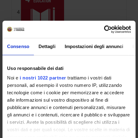
4
Consenso
Dettagli
Impostazioni degli annunci
In
Uso responsabile dei dati
Noi e
i nostri 1022 partner
trattiamo i vostri dati
personali, ad esempio il vostro numero IP, utilizzando
REFERENTE
tecnologie come i cookie per memorizzare e accedere
Ivan Salvadori
alle informazioni sul vostro dispositivo al fine di
pubblicare annunci e contenuti personalizzati, misurare
PARTECIPANTI
gli annunci e i contenuti, ricercare il pubblico e sviluppare
Daniela Brunelli
i servizi. Avete la possibilità di scegliere chi utilizza i
Luisella Zocca
vostri dati e per quali scopi. Le vostre scelte in materia di
DIPARTIMENTO
privacy sono applicabili solo su questa proprietà digitale