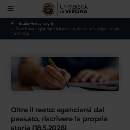
Toggle
navigation
Iniziative e convegni
Oltre il reato: sganciarsi dal passato, riscrivere la propria storia
(18.5.2026)
Oltre il reato: sganciarsi dal
passato, riscrivere la propria
storia (18.5.2026)