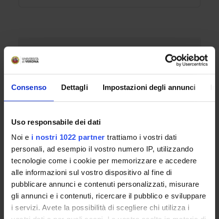
REFERENTE
Ivan Salvadori
Consenso
Dettagli
Impostazioni degli annunci
In
DIPARTIMENTO
Scienze Giuridiche
Uso responsabile dei dati
Noi e
i nostri 1022 partner
trattiamo i vostri dati
ALLEGATI
personali, ad esempio il vostro numero IP, utilizzando
LOCANDINA UPCYCLING LAB CENTRO RIUSO
tecnologie come i cookie per memorizzare e accedere
VR-SMICHELI-SCAMBIAMOLO 15.4.26.PDF
alle informazioni sul vostro dispositivo al fine di
IT | 31-mar-2026
pubblicare annunci e contenuti personalizzati, misurare
gli annunci e i contenuti, ricercare il pubblico e sviluppare
i servizi. Avete la possibilità di scegliere chi utilizza i