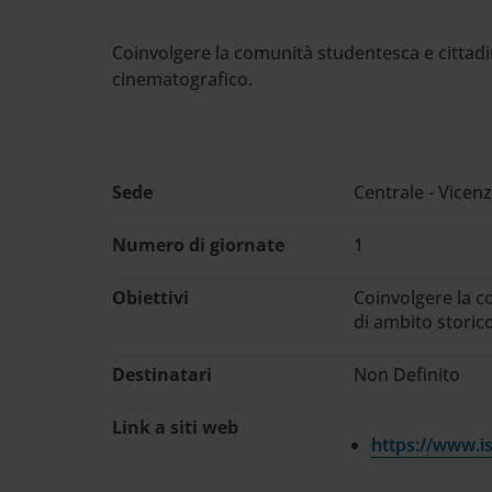
Cerca
nel
Coinvolgere la comunità studentesca e cittadina
sito
cinematografico.
web
Sede
Centrale - Vicen
Numero di giornate
1
Obiettivi
Coinvolgere la co
di ambito storic
Destinatari
Non Definito
Link a siti web
https://www.ist