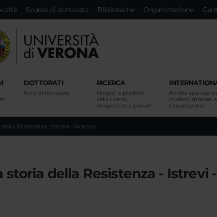
acoltà
Scuola di dottorato
Biblioteche
Organizzazione
Cent
M
DOTTORATI
RICERCA
INTERNATION
Corsi di dottorato
Progetti e prodotti
Attività internazion
tri
della ricerca,
studenti stranieri e
competenze e spin off
Cooperazione
a della Resistenza - Istrevi - Vicenza
a storia della Resistenza - Istrevi