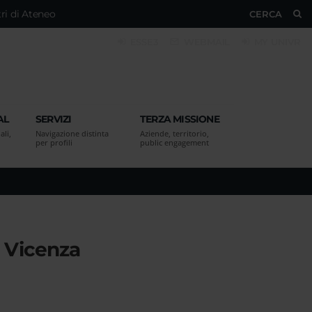
ri di Ateneo
CERCA
ESSE3
WEBMAIL
MY UNIVR
AL
SERVIZI
TERZA MISSIONE
ali,
Navigazione distinta
Aziende, territorio,
per profili
public engagement
 - Vicenza