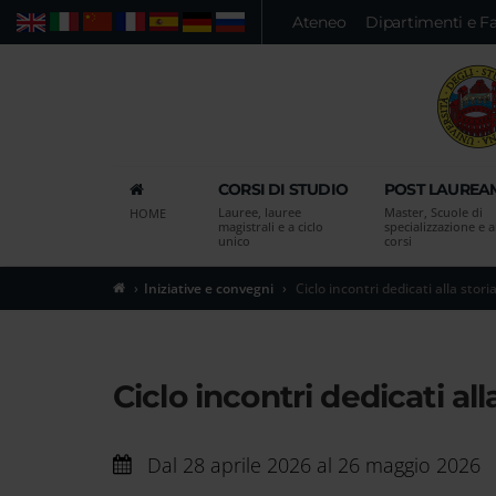
Vai
Ateneo
Dipartimenti e F
Web
Persone
Ricerca avanzata
al
contenuto
principale
della
pagina
Vai
CORSI DI STUDIO
POST LAUREA
al
Lauree, lauree
Master, Scuole di
HOME
menu
magistrali e a ciclo
specializzazione e al
unico
corsi
di
navigazione
Iniziative e convegni
Ciclo incontri dedicati alla stori
principale
Vai
alla
pagina
Ciclo incontri dedicati all
di
ricerca
delle
Dal
28 aprile 2026 al 26 maggio 2026
persone