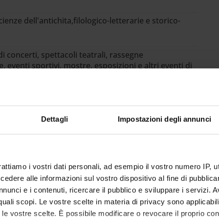
ienze dell'antichita,filologico-letterarie e storico-
 concerti, spettacoli teatrali, rassegne
 eventi sportivi, mostre, esposizioni e altri eventi di
aperti alla comunità: Organizzazione di concerti,
li, rassegne cinematografiche, eventi sportivi,
i e altri eventi di pubblica utilità aperti alla
Dettagli
Impostazioni degli annunci
Goals - SDGs
rattiamo i vostri dati personali, ad esempio il vostro numero IP, 
dere alle informazioni sul vostro dispositivo al fine di pubblica
nunci e i contenuti, ricercare il pubblico e sviluppare i servizi. A
ento degli
Obiettivi di Sviluppo Sostenibile
r quali scopi. Le vostre scelte in materia di privacy sono applicabi
to le vostre scelte. È possibile modificare o revocare il proprio 