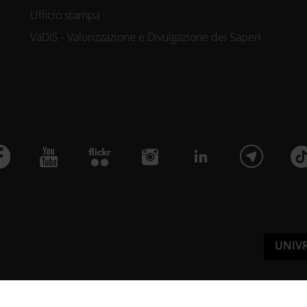
Ufficio stampa
VaDiS - Valorizzazione e Divulgazione dei Saperi
UNIV