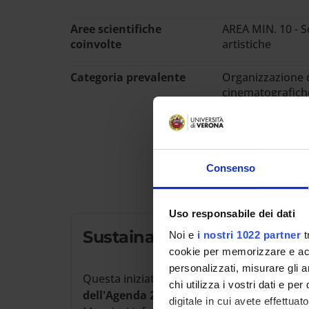
Aree scientifiche
AREA MIN. 10 - Sc
coinvolte
artistiche
Categoria prevalente
Organizzazione di
cinematografiche,
pubblica utilità 
spettacoli teatra
mostre, esposizion
comunità
Consenso
Uso responsabile dei dati
Sustainable Development 
Noi e
i nostri 1022 partner
t
cookie per memorizzare e acce
personalizzati, misurare gli an
Questa iniziativa contribuisce al perseguim
chi utilizza i vostri dati e pe
dell'Agenda 2030 dell'ONU
.
digitale in cui avete effettua