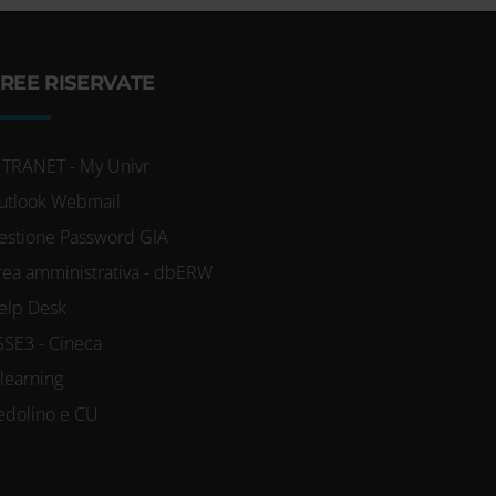
REE RISERVATE
NTRANET - My Univr
utlook Webmail
estione Password GIA
rea amministrativa - dbERW
elp Desk
SSE3 - Cineca
-learning
edolino e CU