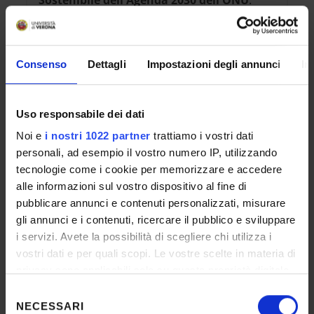
Maggiori informazioni su
www.univr.it/sostenibilita
Consenso
Dettagli
Impostazioni degli annunci
In
Uso responsabile dei dati
4
Noi e
i nostri 1022 partner
trattiamo i vostri dati
personali, ad esempio il vostro numero IP, utilizzando
tecnologie come i cookie per memorizzare e accedere
alle informazioni sul vostro dispositivo al fine di
pubblicare annunci e contenuti personalizzati, misurare
gli annunci e i contenuti, ricercare il pubblico e sviluppare
i servizi. Avete la possibilità di scegliere chi utilizza i
vostri dati e per quali scopi. Le vostre scelte in materia di
privacy sono applicabili solo su questa proprietà digitale
in cui avete effettuato le vostre scelte. È possibile
Selezione
REFERENTE
modificare o revocare il proprio consenso in qualsiasi
NECESSARI
del