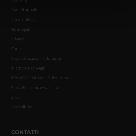
informazioni sul modo in cui utilizzi il nostro sito con i
nostri partner che si occupano di analisi dei dati web,
Gare di appalto
pubblicità e social media, i quali potrebbero combinarle
Atti di notifica
con altre informazioni che hai fornito loro o che hanno
Note legali
raccolto dal tuo utilizzo dei loro servizi.
Privacy
Cookie
Sponsorizzazioni e donazioni
Iniziative e convegni
Il 5x1000 all'Università di Verona
Firma Elettronica Avanzata
SPID
Accessibilità
CONTATTI