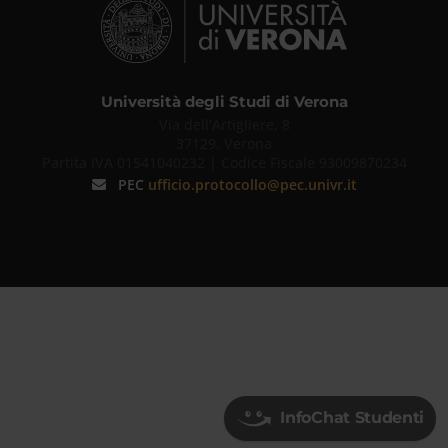
Università degli Studi di Verona
Via dell'Artigliere, 8
37129, Verona
Partita IVA 01541040232 | Codice Fiscale 93009870234
PEC
ufficio.protocollo@pec.univr.it
Infochat
Studenti
-
Assistente
InfoChat Studenti
Virtuale