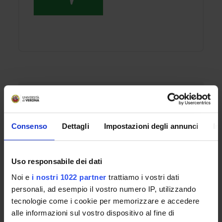
REFERENTI
Valentina Cavedon
Consenso
Dettagli
Impostazioni degli annunci
In
Chiara Milanese
PARTECIPANTE
Caterina Biasiolo
Uso responsabile dei dati
Noi e
i nostri 1022 partner
trattiamo i vostri dati
DIPARTIMENTO
personali, ad esempio il vostro numero IP, utilizzando
Neuroscienze, Biomedicina e Movimento
tecnologie come i cookie per memorizzare e accedere
alle informazioni sul vostro dispositivo al fine di